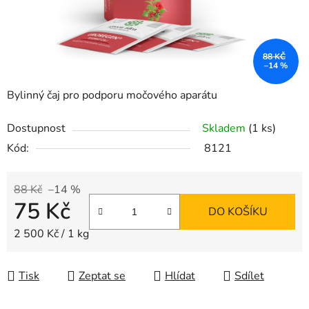
88 KČ
–14 %
Bylinný čaj pro podporu močového aparátu
Dostupnost
Skladem
(1 ks)
Kód:
8121
88 Kč
–14 %
75 Kč
DO KOŠÍKU
Měrná cena:
2 500 Kč / 1 kg
Tisk
Zeptat se
Hlídat
Sdílet