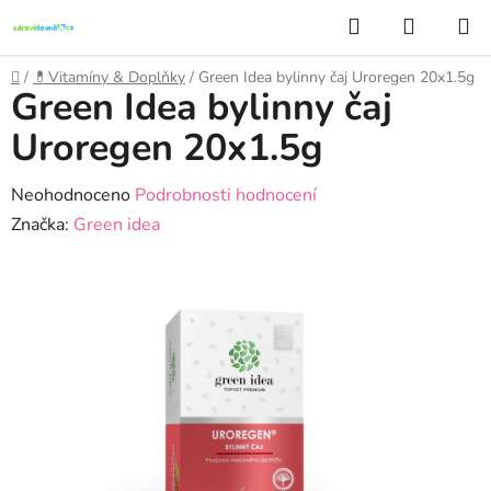
Přejít
Hledat
NÁKUP
na
KOŠÍK
obsah
Domů
/
💊Vitamíny & Doplňky
/
Green Idea bylinny čaj Uroregen 20x1.5g
Green Idea bylinny čaj
Uroregen 20x1.5g
Průměrné
Neohodnoceno
Podrobnosti hodnocení
hodnocení
Značka:
Green idea
produktu
je
0,0
z
5
hvězdiček.