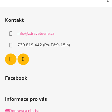
Z
á
Kontakt
p
a
info
@
zdravelevne.cz
t
í
739 819 442 (Po-Pá:9-15 h)
Facebook
Informace pro vás
🚚Doprava a platba