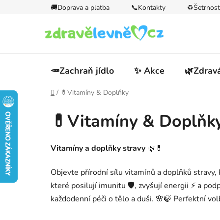
Přejít
🚚Doprava a platba
📞Kontakty
♻️Šetrnost
na
obsah
🥕Zachraň jídlo
✨ Akce
🌿Zdravá
Domů
/
💊Vitamíny & Doplňky
💊Vitamíny & Doplňk
Vitamíny a doplňky stravy
🌿💊
Objevte přírodní sílu vitamínů a doplňků stravy, 
které posilují imunitu 🛡️, zvyšují energii ⚡ a p
každodenní péči o tělo a duši. 🌸🍃 Perfektní volba