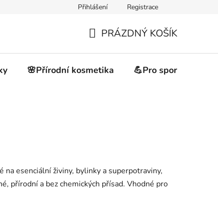
Přihlášení
Registrace
akupovat
Obchodní podmínky
Podmínky ochrany osobních 
PRÁZDNÝ KOŠÍK
NÁKUPNÍ
KOŠÍK
ky
🌸Přírodní kosmetika
💪Pro sportovce
 na esenciální živiny, bylinky a superpotraviny,
rané, přírodní a bez chemických přísad. Vhodné pro