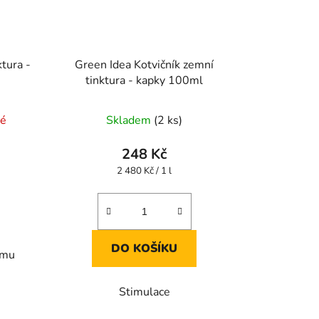
tura -
Green Idea Kotvičník zemní
tinktura - kapky 100ml
né
Skladem
(2 ks)
248 Kč
Měrná
2 480 Kč / 1 l
cena:
DO KOŠÍKU
smu
Stimulace