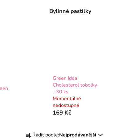
Bylinné pastilky
Green Idea
Cholesterol tobolky
reen
- 30 ks
Momentálně
nedostupné
169 Kč
Ř
Řadit podle:
Nejprodávanější