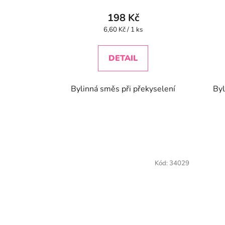
198 Kč
Měrná
6,60 Kč / 1 ks
cena:
DETAIL
Bylinná směs při překyselení
Byl
Kód:
34029