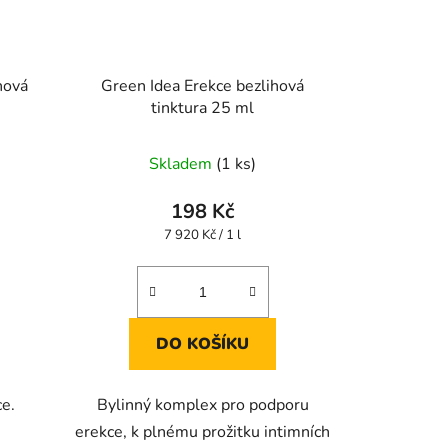
hová
Green Idea Erekce bezlihová
tinktura 25 ml
Skladem
(1 ks)
198 Kč
Měrná
7 920 Kč / 1 l
cena:
DO KOŠÍKU
e.
Bylinný komplex pro podporu
erekce, k plnému prožitku intimních