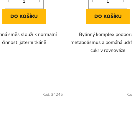
DO KOŠÍKU
DO KOŠÍKU
nná směs slouží k normální
Bylinný komplex podpor
činnosti jaterní tkáně
metabolismus a pomáhá udrž
cukr v rovnováze
Kód:
34245
Kó