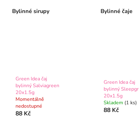
Bylinné sirupy
Bylinné čaje
Green Idea čaj
Green Idea čaj
bylinný Salviagreen
bylinný Sleepg
20x1.5g
20x1.5g
Momentálně
Skladem
(1 ks)
nedostupné
88 Kč
88 Kč