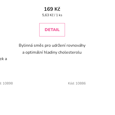
169 Kč
Měrná
5,63 Kč / 1 ks
cena:
DETAIL
Bylinná směs pro udržení rovnováhy
a optimální hladiny cholesterolu
ek a
d:
10898
Kód:
10886