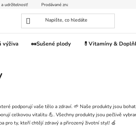
 a udržitelnost!
Prodávané značky
Napište nám
Jak n
 výživa
🥜Sušené plody
💊Vitamíny & Doplň
y
které podporují vaše tělo a zdraví. 🌱 Naše produkty jsou bohaté
odporují celkovou vitalitu 💪. Všechny produkty jsou pečlivě vyb
 pro ty, kteří chtějí zdravý a přirozený životní styl! 🍏