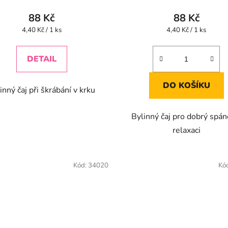
88 Kč
88 Kč
Měrná
Měrná
4,40 Kč / 1 ks
4,40 Kč / 1 ks
cena:
cena:
DETAIL
DO KOŠÍKU
inný čaj při škrábání v krku
Bylinný čaj pro dobrý spán
relaxaci
Kód:
34020
Kó