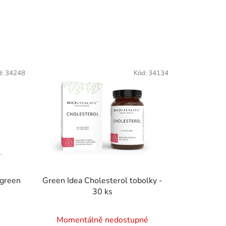
a
z
e
n
í
p
d:
34248
Kód:
34134
r
o
d
u
k
t
ů
pgreen
Green Idea Cholesterol tobolky -
30 ks
Momentálně nedostupné