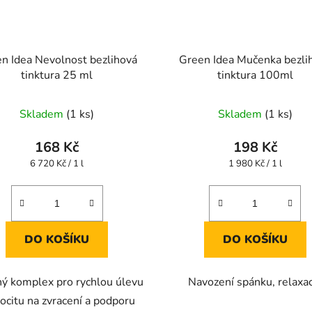
n Idea Nevolnost bezlihová
Green Idea Mučenka bezli
tinktura 25 ml
tinktura 100ml
Skladem
(1 ks)
Skladem
(1 ks)
168 Kč
198 Kč
Měrná
Měrná
6 720 Kč / 1 l
1 980 Kč / 1 l
cena:
cena:
DO KOŠÍKU
DO KOŠÍKU
ný komplex pro rychlou úlevu
Navození spánku, relaxac
ocitu na zvracení a podporu