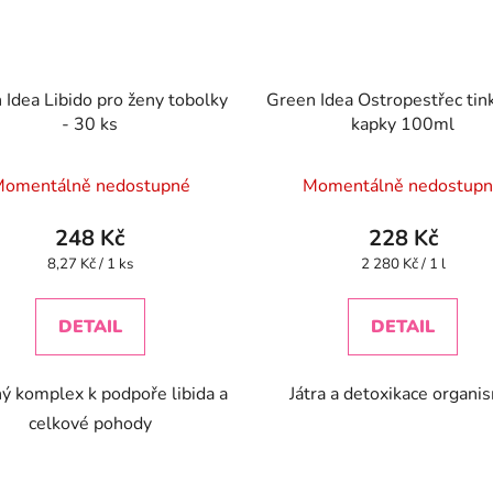
 Idea Libido pro ženy tobolky
Green Idea Ostropestřec tink
- 30 ks
kapky 100ml
omentálně nedostupné
Momentálně nedostup
248 Kč
228 Kč
Měrná
Měrná
8,27 Kč / 1 ks
2 280 Kč / 1 l
cena:
cena:
DETAIL
DETAIL
ný komplex k podpoře libida a
Játra a detoxikace organi
celkové pohody