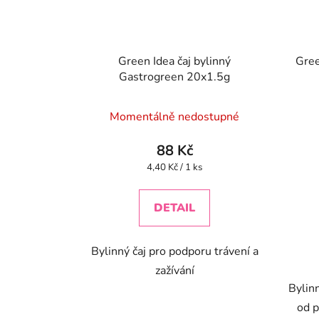
Green Idea čaj bylinný
Gree
Gastrogreen 20x1.5g
Momentálně nedostupné
88 Kč
Měrná
4,40 Kč / 1 ks
cena:
DETAIL
Bylinný čaj pro podporu trávení a
zažívání
Bylin
od p