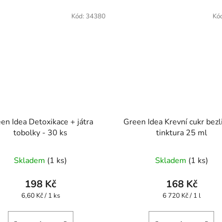
Kód:
34380
Kó
en Idea Detoxikace + játra
Green Idea Krevní cukr bezl
tobolky - 30 ks
tinktura 25 ml
Skladem
(1 ks)
Skladem
(1 ks)
198 Kč
168 Kč
Měrná
Měrná
6,60 Kč / 1 ks
6 720 Kč / 1 l
cena:
cena: