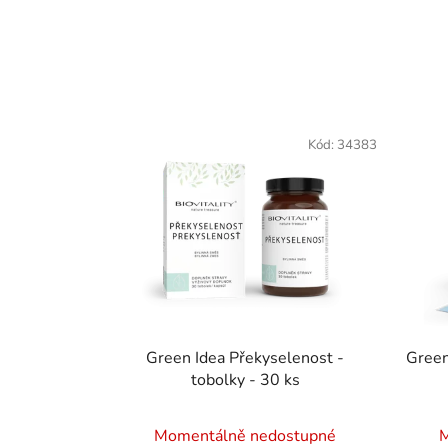
V
ý
Kód:
34383
p
i
s
p
r
o
d
u
Green Idea Překyselenost -
Green
k
tobolky - 30 ks
t
ů
Momentálně nedostupné
M