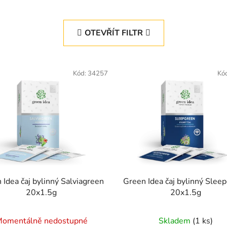
OTEVŘÍT FILTR
Kód:
34257
Kó
 Idea čaj bylinný Salviagreen
Green Idea čaj bylinný Slee
20x1.5g
20x1.5g
omentálně nedostupné
Skladem
(1 ks)