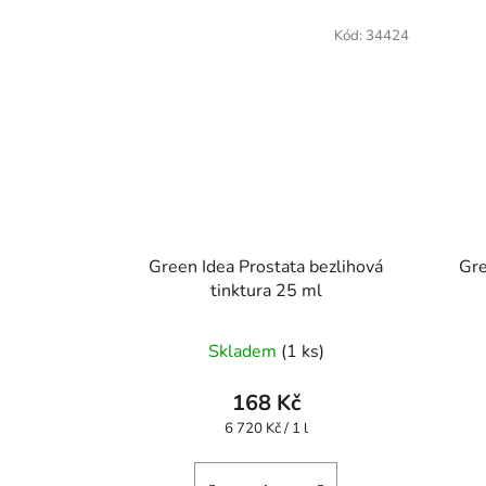
Kód:
34424
Green Idea Prostata bezlihová
Gre
tinktura 25 ml
Skladem
(1 ks)
168 Kč
Měrná
6 720 Kč / 1 l
cena: