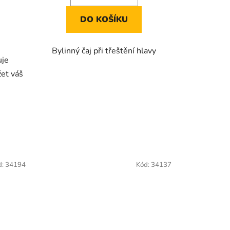
DO KOŠÍKU
Bylinný čaj při třeštění hlavy
uje
et váš
d:
34194
Kód:
34137