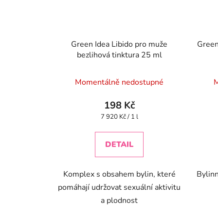
Green Idea Libido pro muže
Green
bezlihová tinktura 25 ml
Momentálně nedostupné
M
198 Kč
Měrná
7 920 Kč / 1 l
cena:
DETAIL
Komplex s obsahem bylin, které
Bylin
pomáhají udržovat sexuální aktivitu
a plodnost