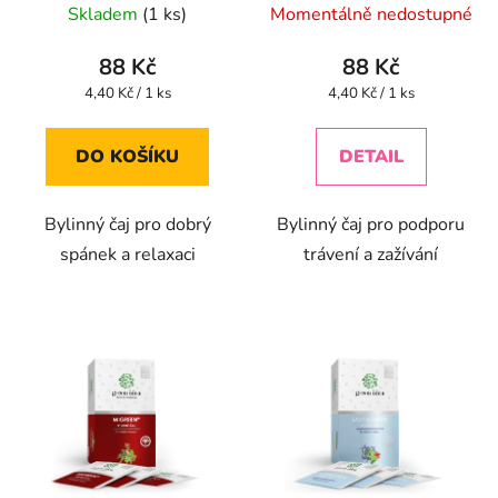
Skladem
(1 ks)
Momentálně nedostupné
88 Kč
88 Kč
Měrná
Měrná
4,40 Kč / 1 ks
4,40 Kč / 1 ks
cena:
cena:
DO KOŠÍKU
DETAIL
Bylinný čaj pro dobrý
Bylinný čaj pro podporu
spánek a relaxaci
trávení a zažívání