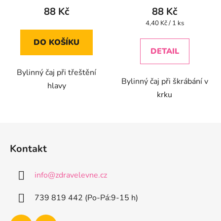
88 Kč
88 Kč
Měrná
4,40 Kč / 1 ks
cena:
DO KOŠÍKU
DETAIL
Bylinný čaj při třeštění
Bylinný čaj při škrábání v
hlavy
krku
Z
á
Kontakt
p
a
info
@
zdravelevne.cz
t
í
739 819 442 (Po-Pá:9-15 h)