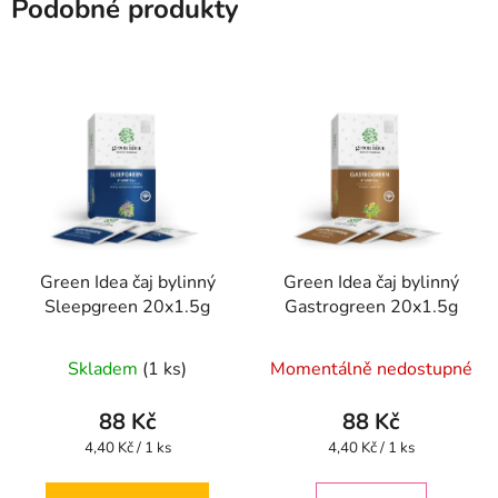
Podobné produkty
Green Idea čaj bylinný
Green Idea čaj bylinný
Sleepgreen 20x1.5g
Gastrogreen 20x1.5g
Skladem
(1 ks)
Momentálně nedostupné
88 Kč
88 Kč
Měrná
Měrná
4,40 Kč / 1 ks
4,40 Kč / 1 ks
cena:
cena: