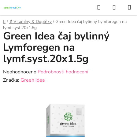
Přejít
Hledat
NÁKUP
na
KOŠÍK
obsah
Domů
/
💊Vitamíny & Doplňky
/
Green Idea čaj bylinný Lymforegen na
lymf.syst.20x1.5g
Green Idea čaj bylinný
Lymforegen na
lymf.syst.20x1.5g
Průměrné
Neohodnoceno
Podrobnosti hodnocení
hodnocení
Značka:
Green idea
produktu
je
0,0
z
5
hvězdiček.