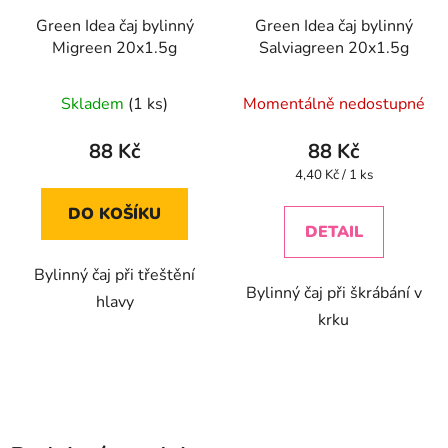
Green Idea čaj bylinný
Green Idea čaj bylinný
Migreen 20x1.5g
Salviagreen 20x1.5g
Skladem
(1 ks)
Momentálně nedostupné
88 Kč
88 Kč
Měrná
4,40 Kč / 1 ks
cena:
DO KOŠÍKU
DETAIL
Bylinný čaj při třeštění
Bylinný čaj při škrábání v
hlavy
krku