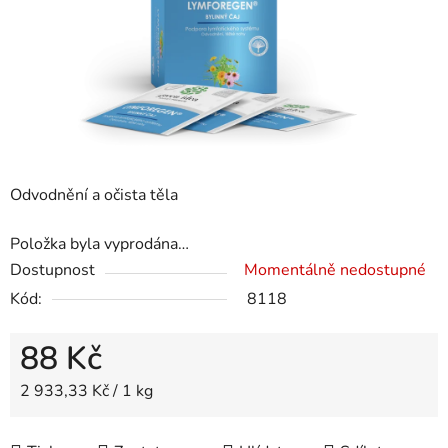
Odvodnění a očista těla
Položka byla vyprodána…
Dostupnost
Momentálně nedostupné
Kód:
8118
88 Kč
Měrná cena:
2 933,33 Kč / 1 kg