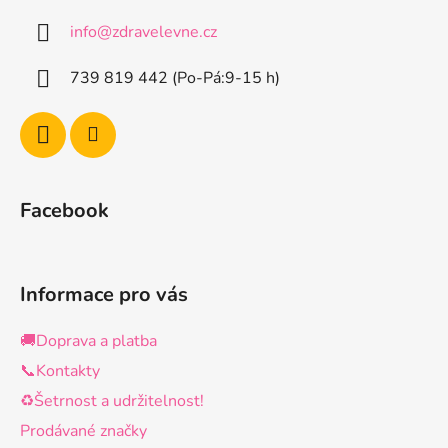
a
info
@
zdravelevne.cz
t
í
739 819 442 (Po-Pá:9-15 h)
Facebook
Informace pro vás
🚚Doprava a platba
📞Kontakty
♻️Šetrnost a udržitelnost!
Prodávané značky