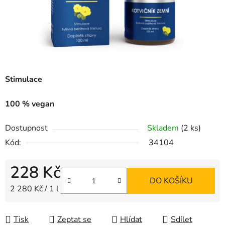
Stimulace
100 % vegan
Dostupnost
Skladem
(2 ks)
Kód:
34104
228 Kč
DO KOŠÍKU
Měrná cena:
2 280 Kč / 1 l
Tisk
Zeptat se
Hlídat
Sdílet