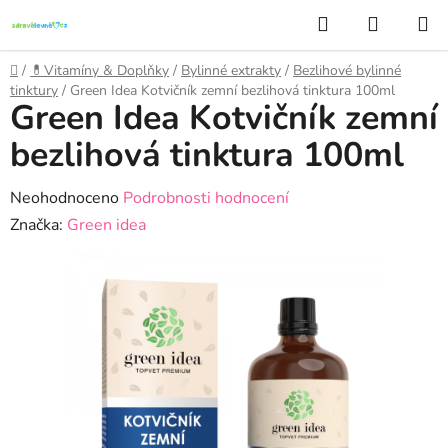
Přejít
Hledat
NÁKUP
na
KOŠÍK
obsah
Domů
/
💊Vitamíny & Doplňky
/
Bylinné extrakty
/
Bezlihové bylinné
tinktury
/
Green Idea Kotvičník zemní bezlihová tinktura 100ml
Green Idea Kotvičník zemní
bezlihová tinktura 100ml
Průměrné
Neohodnoceno
Podrobnosti hodnocení
hodnocení
Značka:
Green idea
produktu
je
0,0
z
5
hvězdiček.