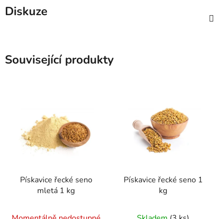
Diskuze
Související produkty
Pískavice řecké seno
Pískavice řecké seno 1
mletá 1 kg
kg
Průměrné
Průměrné
Momentálně nedostupné
Skladem
(3 ks)