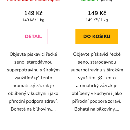
hodnocení
hodnocení
produktu
produktu
149 Kč
149 Kč
je
je
Měrná
Měrná
149 Kč / 1 kg
149 Kč / 1 kg
cena:
cena:
5,0
4,6
z
z
DETAIL
DO KOŠÍKU
5
5
hvězdiček.
hvězdiček.
Objevte pískavici řecké
Objevte pískavici řecké
seno, starodávnou
seno, starodávnou
superpotravinu s širokým
superpotravinu s širokým
využitím! 🌿 Tento
využitím! 🌿 Tento
aromatický zázrak je
aromatický zázrak je
oblíbený v kuchyni i jako
oblíbený v kuchyni i jako
přírodní podpora zdraví.
přírodní podpora zdraví.
Bohatá na bílkoviny,...
Bohatá na bílkoviny,...