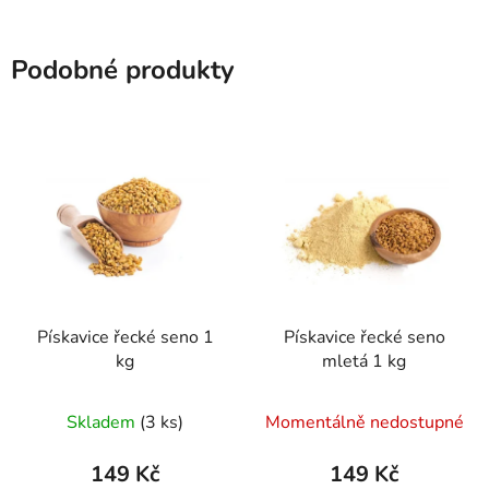
Podobné produkty
Pískavice řecké seno 1
Pískavice řecké seno
kg
mletá 1 kg
Průměrné
Průměrné
Skladem
(3 ks)
Momentálně nedostupné
hodnocení
hodnocení
produktu
produktu
149 Kč
149 Kč