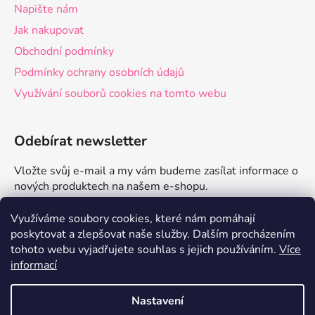
Napište nám
Jak nakupovat
Obchodní podmínky
Podmínky ochrany osobních údajů
Využívání souborů cookies na tomto webu
Odebírat newsletter
Vložte svůj e-mail a my vám budeme zasílat informace o
nových produktech na našem e-shopu.
E-mail
Využíváme soubory cookies, které nám pomáhají
poskytovat a zlepšovat naše služby.
Dalším procházením
tohoto webu vyjadřujete souhlas s jejich používáním.
Více
PŘIHLÁSIT SE
informací
Nastavení