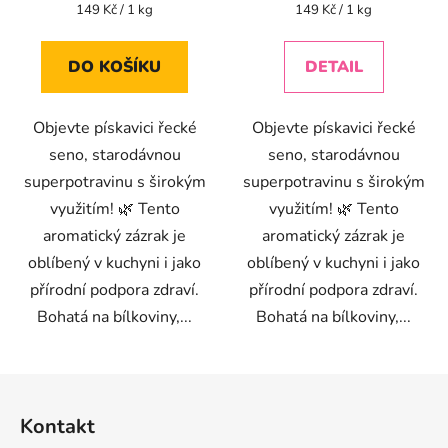
je
je
Měrná
Měrná
149 Kč / 1 kg
149 Kč / 1 kg
cena:
cena:
4,6
5,0
z
z
DO KOŠÍKU
DETAIL
5
5
hvězdiček.
hvězdiček.
Objevte pískavici řecké
Objevte pískavici řecké
seno, starodávnou
seno, starodávnou
superpotravinu s širokým
superpotravinu s širokým
využitím! 🌿 Tento
využitím! 🌿 Tento
aromatický zázrak je
aromatický zázrak je
oblíbený v kuchyni i jako
oblíbený v kuchyni i jako
přírodní podpora zdraví.
přírodní podpora zdraví.
Bohatá na bílkoviny,...
Bohatá na bílkoviny,...
Z
á
Kontakt
p