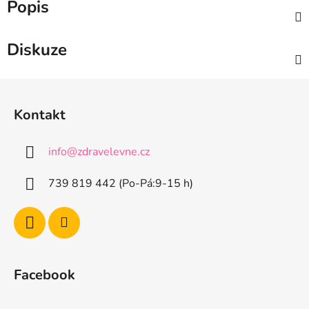
Popis
Diskuze
Z
á
Kontakt
p
a
info
@
zdravelevne.cz
t
í
739 819 442 (Po-Pá:9-15 h)
Facebook