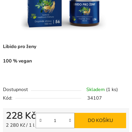
Libido pro ženy
100 % vegan
Dostupnost
Skladem
(1 ks)
Kód:
34107
228 Kč
DO KOŠÍKU
Měrná cena:
2 280 Kč / 1 l