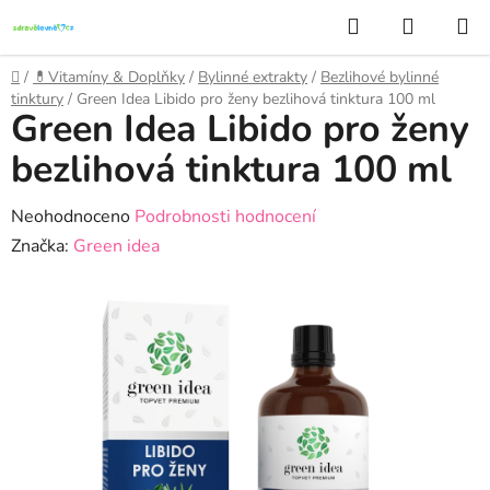
Přejít
Hledat
NÁKUP
na
KOŠÍK
obsah
Domů
/
💊Vitamíny & Doplňky
/
Bylinné extrakty
/
Bezlihové bylinné
tinktury
/
Green Idea Libido pro ženy bezlihová tinktura 100 ml
Green Idea Libido pro ženy
bezlihová tinktura 100 ml
Průměrné
Neohodnoceno
Podrobnosti hodnocení
hodnocení
Značka:
Green idea
produktu
je
0,0
z
5
hvězdiček.