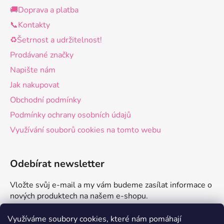
🚚Doprava a platba
📞Kontakty
♻️Šetrnost a udržitelnost!
Prodávané značky
Napište nám
Jak nakupovat
Obchodní podmínky
Podmínky ochrany osobních údajů
Využívání souborů cookies na tomto webu
Odebírat newsletter
Vložte svůj e-mail a my vám budeme zasílat informace o
nových produktech na našem e-shopu.
E-mail
Využíváme soubory cookies, které nám pomáhají