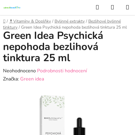
Přejít
Hledat
NÁKUP
na
KOŠÍK
obsah
Domů
/
💊Vitamíny & Doplňky
/
Bylinné extrakty
/
Bezlihové bylinné
tinktury
/
Green Idea Psychická nepohoda bezlihová tinktura 25 ml
Green Idea Psychická
nepohoda bezlihová
tinktura 25 ml
Průměrné
Neohodnoceno
Podrobnosti hodnocení
hodnocení
Značka:
Green idea
produktu
je
0,0
z
5
hvězdiček.