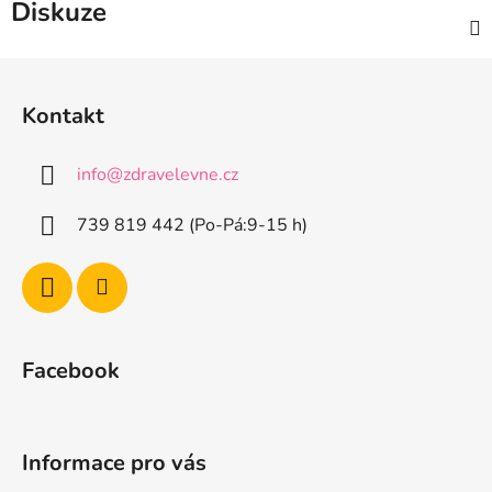
Diskuze
Z
á
Kontakt
p
a
info
@
zdravelevne.cz
t
í
739 819 442 (Po-Pá:9-15 h)
Facebook
Informace pro vás