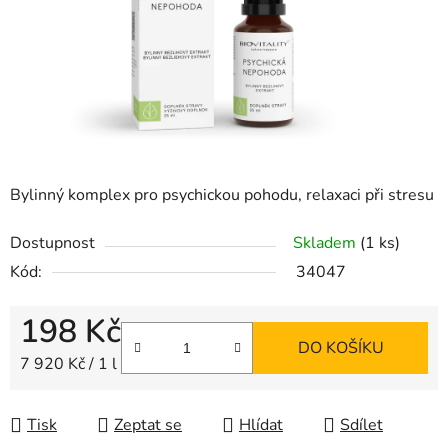
Bylinný komplex pro psychickou pohodu, relaxaci při stresu
Dostupnost
Skladem
(1 ks)
Kód:
34047
198 Kč
DO KOŠÍKU
Měrná cena:
7 920 Kč / 1 l
Tisk
Zeptat se
Hlídat
Sdílet