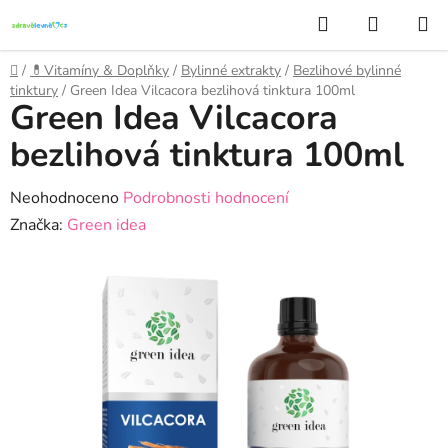
Přejít
Hledat
NÁKUP
na
KOŠÍK
obsah
Domů
/
💊Vitamíny & Doplňky
/
Bylinné extrakty
/
Bezlihové bylinné
tinktury
/
Green Idea Vilcacora bezlihová tinktura 100ml
Green Idea Vilcacora
bezlihová tinktura 100ml
Průměrné
Neohodnoceno
Podrobnosti hodnocení
hodnocení
Značka:
Green idea
produktu
je
0,0
z
5
hvězdiček.