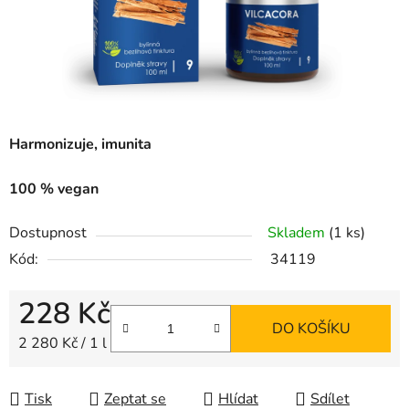
Harmonizuje, imunita
100 % vegan
Dostupnost
Skladem
(1 ks)
Kód:
34119
228 Kč
DO KOŠÍKU
Měrná cena:
2 280 Kč / 1 l
Tisk
Zeptat se
Hlídat
Sdílet