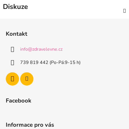
Diskuze
Z
á
Kontakt
p
a
info
@
zdravelevne.cz
t
í
739 819 442 (Po-Pá:9-15 h)
Facebook
Informace pro vás