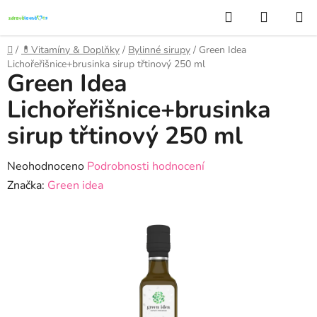
Přejít
Hledat
NÁKUP
na
KOŠÍK
obsah
Domů
/
💊Vitamíny & Doplňky
/
Bylinné sirupy
/
Green Idea
Lichořeřišnice+brusinka sirup třtinový 250 ml
Green Idea
Lichořeřišnice+brusinka
sirup třtinový 250 ml
Průměrné
Neohodnoceno
Podrobnosti hodnocení
hodnocení
Značka:
Green idea
produktu
je
0,0
z
5
hvězdiček.