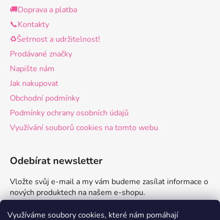
🚚Doprava a platba
📞Kontakty
♻️Šetrnost a udržitelnost!
Prodávané značky
Napište nám
Jak nakupovat
Obchodní podmínky
Podmínky ochrany osobních údajů
Využívání souborů cookies na tomto webu
Odebírat newsletter
Vložte svůj e-mail a my vám budeme zasílat informace o
nových produktech na našem e-shopu.
E-mail
Využíváme soubory cookies, které nám pomáhají