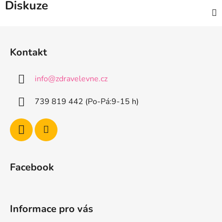
Diskuze
Z
á
Kontakt
p
a
info
@
zdravelevne.cz
t
í
739 819 442 (Po-Pá:9-15 h)
Facebook
Informace pro vás