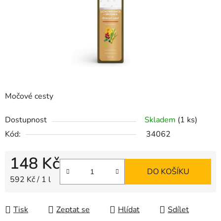
Močové cesty
Dostupnost
Skladem
(1 ks)
Kód:
34062
148 Kč
DO KOŠÍKU
Měrná cena:
592 Kč / 1 l
Tisk
Zeptat se
Hlídat
Sdílet