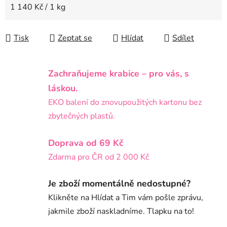
Měrná cena:
1 140 Kč / 1 kg
Tisk
Zeptat se
Hlídat
Sdílet
Zachraňujeme krabice – pro vás, s
láskou.
EKO balení do znovupoužitých kartonu bez
zbytečných plastů.
Doprava od 69 Kč
Zdarma pro ČR od 2 000 Kč
Je zboží momentálně nedostupné?
Klikněte na Hlídat a Tim vám pošle zprávu,
jakmile zboží naskladníme. Tlapku na to!