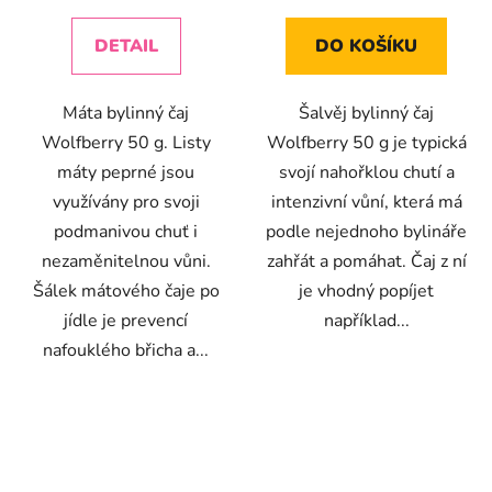
cena:
cena:
DETAIL
DO KOŠÍKU
Máta bylinný čaj
Šalvěj bylinný čaj
Wolfberry 50 g. Listy
Wolfberry 50 g je typická
máty peprné jsou
svojí nahořklou chutí a
využívány pro svoji
intenzivní vůní, která má
podmanivou chuť i
podle nejednoho bylináře
nezaměnitelnou vůni.
zahřát a pomáhat. Čaj z ní
Šálek mátového čaje po
je vhodný popíjet
jídle je prevencí
například...
nafouklého břicha a...