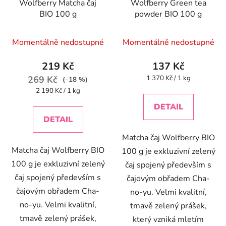
Wolfberry Matcha čaj
Wolfberry Green tea
BIO 100 g
powder BIO 100 g
Momentálně nedostupné
Momentálně nedostupné
219 Kč
137 Kč
Měrná
269 Kč
1 370 Kč / 1 kg
(–18 %)
cena:
Měrná
2 190 Kč / 1 kg
cena:
DETAIL
DETAIL
Matcha čaj Wolfberry BIO
Matcha čaj Wolfberry BIO
100 g je exkluzivní zelený
100 g je exkluzivní zelený
čaj spojený především s
čaj spojený především s
čajovým obřadem Cha-
čajovým obřadem Cha-
no-yu. Velmi kvalitní,
no-yu. Velmi kvalitní,
tmavě zelený prášek,
tmavě zelený prášek,
který vzniká mletím