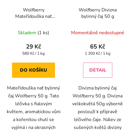
Wolfberry
Wolfberry Divizna
Mateřídouška nať
bylinný čaj 50 g
bylinný čaj 50 g
Skladem
(1 ks)
Momentálně nedostupné
29 Kč
65 Kč
Měrná
Měrná
580 Kč / 1 kg
1 300 Kč / 1 kg
cena:
cena:
DO KOŠÍKU
DETAIL
Mateřídouška nať bylinný
Divizna bylinný čaj
čaj Wolfberry 50 g. Tato
Wolfberry 50 g. Divizna
léčivka s fialovým
velkokvětá 50g výborně
květem, aromatickou vůni
poslouží k přípravě
a kořenitou chutí se
léčivého čaje. Nálev ze
vyjímá i na okrasných
sušených květů divizny