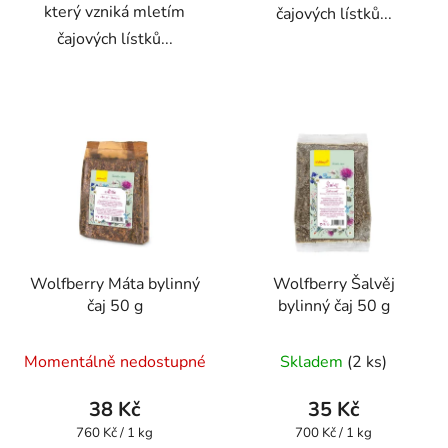
který vzniká mletím
čajových lístků...
čajových lístků...
Wolfberry Máta bylinný
Wolfberry Šalvěj
čaj 50 g
bylinný čaj 50 g
Momentálně nedostupné
Skladem
(2 ks)
38 Kč
35 Kč
Měrná
Měrná
760 Kč / 1 kg
700 Kč / 1 kg