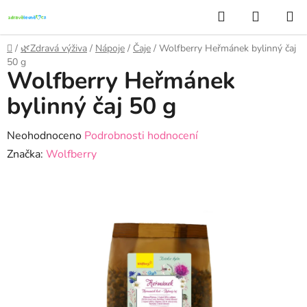
Přejít
Hledat
NÁKUP
na
KOŠÍK
obsah
Domů
/
🌿Zdravá výživa
/
Nápoje
/
Čaje
/
Wolfberry Heřmánek bylinný čaj
50 g
Wolfberry Heřmánek
bylinný čaj 50 g
Průměrné
Neohodnoceno
Podrobnosti hodnocení
hodnocení
Značka:
Wolfberry
produktu
je
0,0
z
5
hvězdiček.