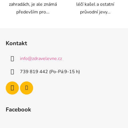
zahradách, je ale známá
léčí kašel a ostatní
především pro...
průvodní jevy...
Z
á
Kontakt
p
a
info
@
zdravelevne.cz
t
í
739 819 442 (Po-Pá:9-15 h)
Facebook