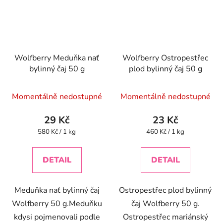
Wolfberry Meduňka nať
Wolfberry Ostropestřec
bylinný čaj 50 g
plod bylinný čaj 50 g
Momentálně nedostupné
Momentálně nedostupné
29 Kč
23 Kč
Měrná
Měrná
580 Kč / 1 kg
460 Kč / 1 kg
cena:
cena:
DETAIL
DETAIL
Meduňka nať bylinný čaj
Ostropestřec plod bylinný
Wolfberry 50 g.Meduňku
čaj Wolfberry 50 g.
kdysi pojmenovali podle
Ostropestřec mariánský