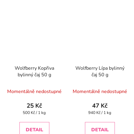
Wolfberry Kopřiva
Wolfberry Lípa bylinný
bylinný čaj 50 g
čaj 50 g
Momentálně nedostupné
Momentálně nedostupné
25 Kč
47 Kč
Měrná
Měrná
500 Kč / 1 kg
940 Kč / 1 kg
cena:
cena:
DETAIL
DETAIL