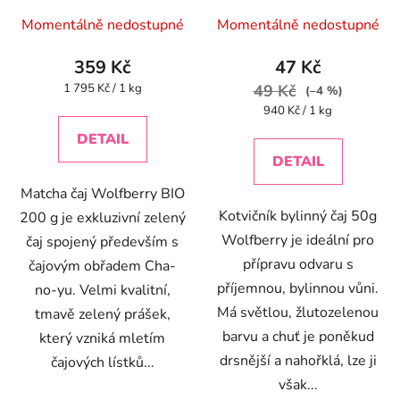
Momentálně nedostupné
Momentálně nedostupné
359 Kč
47 Kč
Měrná
1 795 Kč / 1 kg
49 Kč
(–4 %)
cena:
Měrná
940 Kč / 1 kg
cena:
DETAIL
DETAIL
Matcha čaj Wolfberry BIO
Kotvičník bylinný čaj 50g
200 g je exkluzivní zelený
Wolfberry je ideální pro
čaj spojený především s
přípravu odvaru s
čajovým obřadem Cha-
příjemnou, bylinnou vůni.
no-yu. Velmi kvalitní,
Má světlou, žlutozelenou
tmavě zelený prášek,
barvu a chuť je poněkud
který vzniká mletím
drsnější a nahořklá, lze ji
čajových lístků...
však...