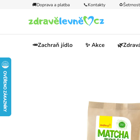
Přejít
🚚Doprava a platba
📞Kontakty
♻️Šetrnost
na
obsah
🥕Zachraň jídlo
✨ Akce
🌿Zdravá