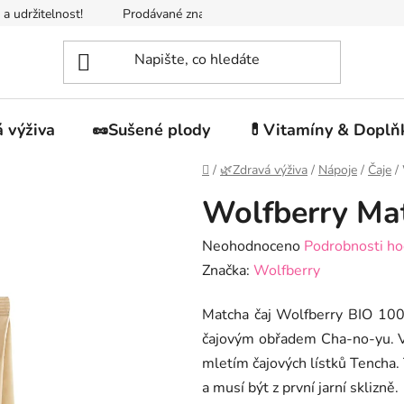
 a udržitelnost!
Prodávané značky
Napište nám
Jak n
 výživa
🥜Sušené plody
💊Vitamíny & Doplň
Domů
/
🌿Zdravá výživa
/
Nápoje
/
Čaje
/
Wolfberry Mat
Průměrné
Neohodnoceno
Podrobnosti ho
hodnocení
Značka:
Wolfberry
produktu
Matcha čaj Wolfberry BIO 100 
je
čajovým obřadem Cha-no-yu. Ve
0,0
mletím čajových lístků Tencha. 
z
a musí být z první jarní sklizně.
5