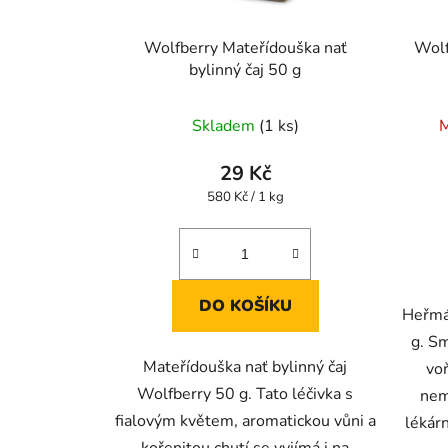
Wolfberry Mateřídouška nať
Wolf
bylinný čaj 50 g
Skladem
(1 ks)
M
29 Kč
Měrná
580 Kč / 1 kg
cena:
DO KOŠÍKU
Heřmá
g. S
Mateřídouška nať bylinný čaj
vo
Wolfberry 50 g. Tato léčivka s
nem
fialovým květem, aromatickou vůni a
lékár