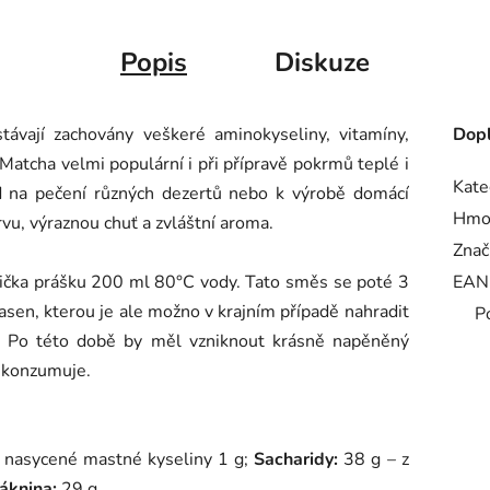
Popis
Diskuze
ávají zachovány veškeré aminokyseliny, vitamíny,
Dopl
 Matcha velmi populární i při přípravě pokrmů teplé i
Kate
ad na pečení různých dezertů nebo k výrobě domácí
Hmo
vu, výraznou chuť a zvláštní aroma.
Znač
 lžička prášku 200 ml 80°C vody. Tato směs se poté 3
EAN
en, kterou je ale možno v krajním případě nahradit
P
 Po této době by měl vzniknout krásně napěněný
ě konzumuje.
o nasycené mastné kyseliny 1 g;
Sacharidy:
38 g – z
áknina:
29 g