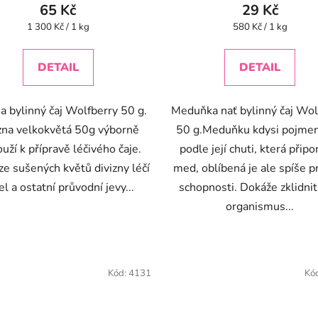
65 Kč
29 Kč
Měrná
Měrná
1 300 Kč / 1 kg
580 Kč / 1 kg
cena:
cena:
DETAIL
DETAIL
a bylinný čaj Wolfberry 50 g.
Meduňka nať bylinný čaj Wol
zna velkokvětá 50g výborně
50 g.Meduňku kdysi pojmen
uží k přípravě léčivého čaje.
podle její chuti, která přip
ze sušených květů divizny léčí
med, oblíbená je ale spíše p
el a ostatní průvodní jevy...
schopnosti. Dokáže zklidnit
organismus...
Kód:
4131
Kó