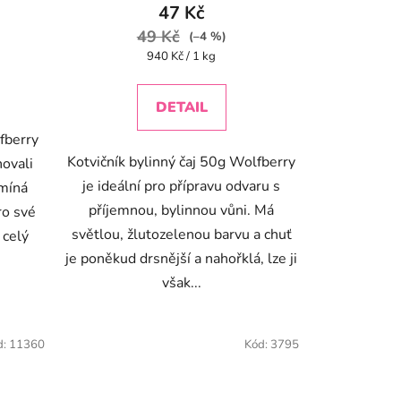
47 Kč
49 Kč
(–4 %)
Měrná
940 Kč / 1 kg
cena:
DETAIL
fberry
Kotvičník bylinný čaj 50g Wolfberry
ovali
je ideální pro přípravu odvaru s
omíná
příjemnou, bylinnou vůni. Má
ro své
světlou, žlutozelenou barvu a chuť
 celý
je poněkud drsnější a nahořklá, lze ji
však...
d:
11360
Kód:
3795