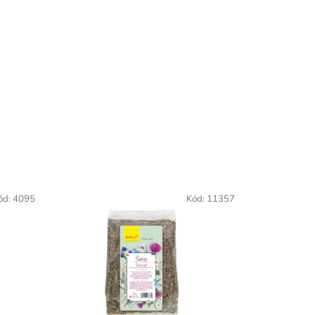
ód:
4095
Kód:
11357