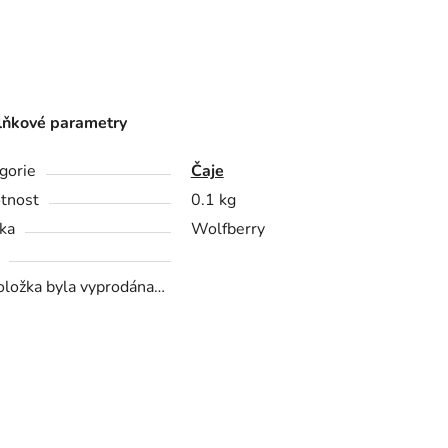
ňkové parametry
gorie
Čaje
tnost
0.1 kg
ka
Wolfberry
oložka byla vyprodána…