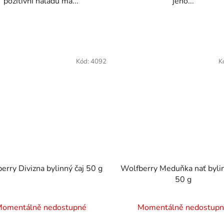
pozitivní náladu má...
jeho...
Kód:
4092
K
erry Divizna bylinný čaj 50 g
Wolfberry Meduňka nať bylin
50 g
omentálně nedostupné
Momentálně nedostup