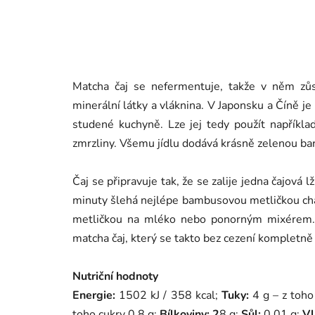
Matcha čaj se nefermentuje, takže v něm zůst
minerální látky a vláknina. V Japonsku a Číně je
studené kuchyně. Lze jej tedy použít napříkl
zmrzliny. Všemu jídlu dodává krásně zelenou bar
Čaj se připravuje tak, že se zalije jedna čajová
minuty šlehá nejlépe bambusovou metličkou chas
metličkou na mléko nebo ponorným mixérem.
matcha čaj, který se takto bez cezení kompletn
Nutriční hodnoty
Energie:
1502 kJ / 358 kcal;
Tuky:
4 g – z toh
toho cukry 0,8 g;
Bílkoviny: 2
8 g;
Sůl:
0,01 g;
Vl