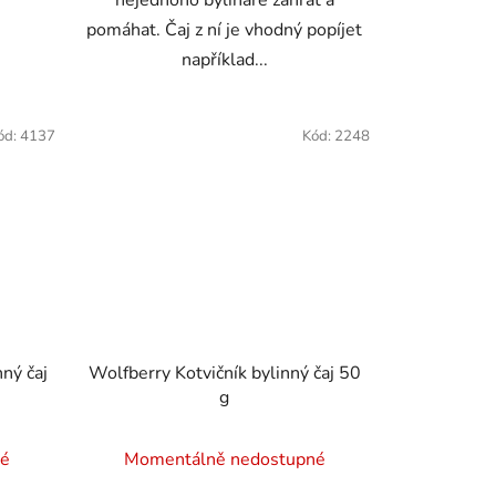
nejednoho bylináře zahřát a
pomáhat. Čaj z ní je vhodný popíjet
například...
ód:
4137
Kód:
2248
ný čaj
Wolfberry Kotvičník bylinný čaj 50
g
né
Momentálně nedostupné