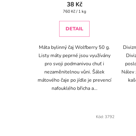
38 Kč
Měrná
760 Kč / 1 kg
cena:
DETAIL
Máta bylinný čaj Wolfberry 50 g.
Divizn
Listy máty peprné jsou využívány
Divi
pro svoji podmanivou chuť i
poslo
nezaměnitelnou vůni. Šálek
Nálev 
mátového čaje po jídle je prevencí
kaš
nafouklého břicha a...
Kód:
3792