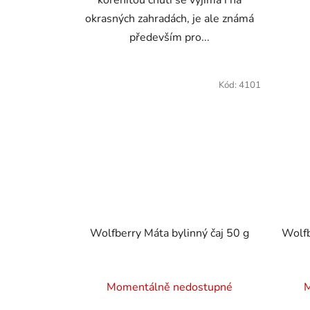
kořenitou chutí se vyjímá i na
okrasných zahradách, je ale známá
především pro...
Kód:
4101
Wolfberry Máta bylinný čaj 50 g
Wolfb
Momentálně nedostupné
M