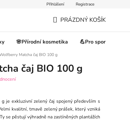
Přihlášení
Registrace
akupovat
Obchodní podmínky
Podmínky ochrany osobních 
PRÁZDNÝ KOŠÍK
NÁKUPNÍ
KOŠÍK
ky
🌸Přírodní kosmetika
💪Pro sportovce
Wolfberry Matcha čaj BIO 100 g
cha čaj BIO 100 g
dnocení
g je exkluzivní zelený čaj spojený především s
lmi kvalitní, tmavě zelený prášek, který vzniká
Ty se pěstují výhradně na zastíněných plantážích