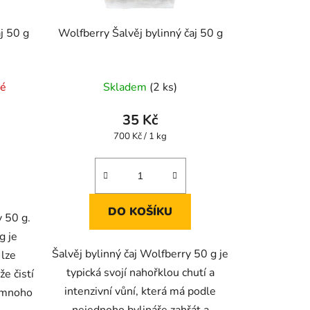
j 50 g
Wolfberry Šalvěj bylinný čaj 50 g
né
Skladem
(2 ks)
35 Kč
Měrná
700 Kč / 1 kg
cena:
DO KOŠÍKU
y 50 g.
g je
Šalvěj bylinný čaj Wolfberry 50 g je
 lze
typická svojí nahořklou chutí a
že čistí
intenzivní vůní, která má podle
e mnoho