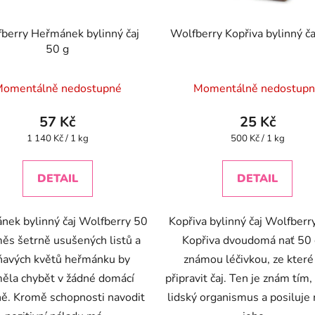
berry Heřmánek bylinný čaj
Wolfberry Kopřiva bylinný ča
50 g
omentálně nedostupné
Momentálně nedostup
57 Kč
25 Kč
Měrná
Měrná
1 140 Kč / 1 kg
500 Kč / 1 kg
cena:
cena:
DETAIL
DETAIL
nek bylinný čaj Wolfberry 50
Kopřiva bylinný čaj Wolfberr
měs šetrně usušených listů a
Kopřiva dvoudomá nať 50 
ňavých květů heřmánku by
známou léčivkou, ze které
ěla chybět v žádné domácí
připravit čaj. Ten je znám tím, 
ně. Kromě schopnosti navodit
lidský organismus a posiluj