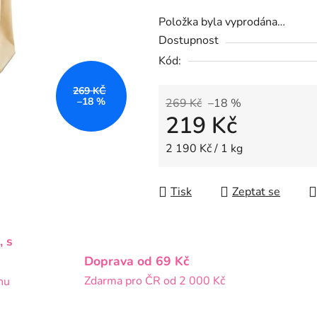
hvězdiček.
Položka byla vyprodána…
Dostupnost
Kód:
269 KČ
–18 %
269 Kč
–18 %
219 Kč
Měrná cena:
2 190 Kč / 1 kg
Tisk
Zeptat se
, s
Doprava od 69 Kč
Zdarma pro ČR od 2 000 Kč
nu