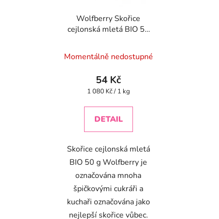
Wolfberry Skořice
cejlonská mletá BIO 50
g
Momentálně nedostupné
54 Kč
Měrná
1 080 Kč / 1 kg
cena:
DETAIL
Skořice cejlonská mletá
BIO 50 g Wolfberry je
označována mnoha
špičkovými cukráři a
kuchaři označována jako
nejlepší skořice vůbec.