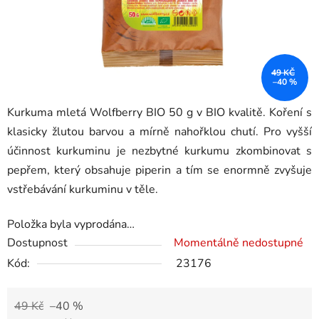
49 KČ
–40 %
Kurkuma mletá Wolfberry BIO 50 g v BIO kvalitě. Koření s
klasicky žlutou barvou a mírně nahořklou chutí. Pro vyšší
účinnost kurkuminu je nezbytné kurkumu zkombinovat s
pepřem, který obsahuje piperin a tím se enormně zvyšuje
vstřebávání kurkuminu v těle.
Položka byla vyprodána…
Dostupnost
Momentálně nedostupné
Kód:
23176
49 Kč
–40 %