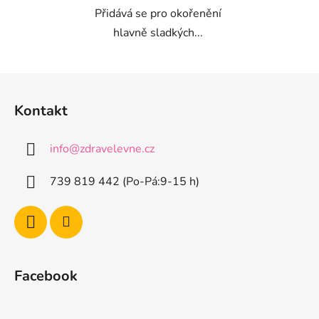
Přidává se pro okořenění
hlavně sladkých...
Z
á
Kontakt
p
a
info
@
zdravelevne.cz
t
í
739 819 442 (Po-Pá:9-15 h)
Facebook