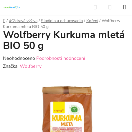
Přejít
Hledat
NÁKUP
na
KOŠÍK
obsah
Domů
/
🌿Zdravá výživa
/
Sladidla a ochucovadla
/
Koření
/
Wolfberry
Kurkuma mletá BIO 50 g
Wolfberry Kurkuma mletá
BIO 50 g
Průměrné
Neohodnoceno
Podrobnosti hodnocení
hodnocení
Značka:
Wolfberry
produktu
je
0,0
z
5
hvězdiček.