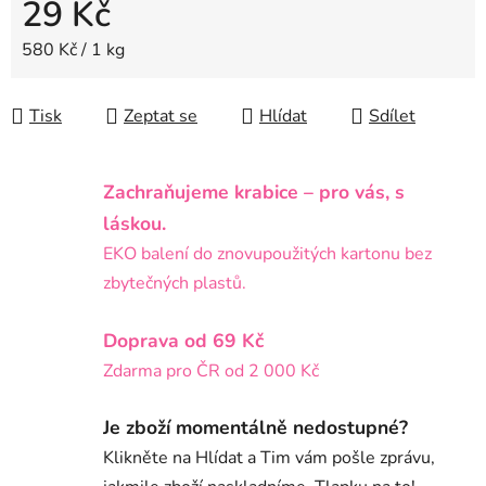
29 Kč
Měrná cena:
580 Kč / 1 kg
Tisk
Zeptat se
Hlídat
Sdílet
Zachraňujeme krabice – pro vás, s
láskou.
EKO balení do znovupoužitých kartonu bez
zbytečných plastů.
Doprava od 69 Kč
Zdarma pro ČR od 2 000 Kč
Je zboží momentálně nedostupné?
Klikněte na Hlídat a Tim vám pošle zprávu,