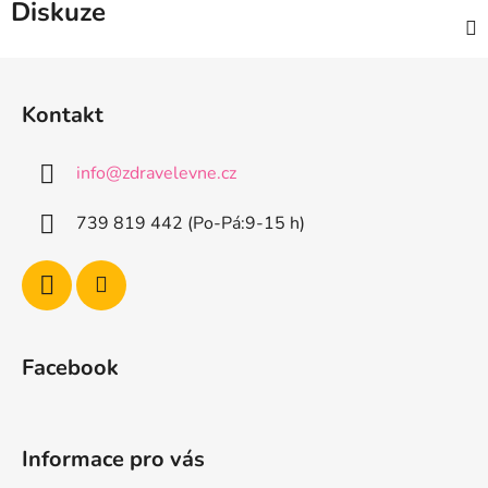
Diskuze
Z
á
Kontakt
p
a
info
@
zdravelevne.cz
t
í
739 819 442 (Po-Pá:9-15 h)
Facebook
Informace pro vás