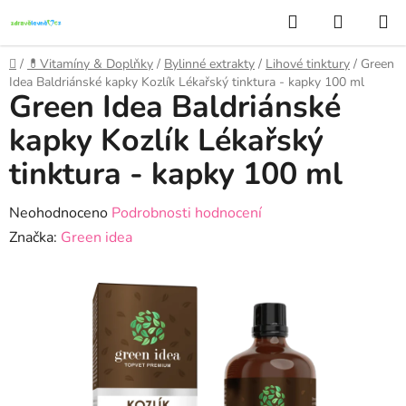
Přejít
Hledat
NÁKUP
na
KOŠÍK
obsah
Domů
/
💊Vitamíny & Doplňky
/
Bylinné extrakty
/
Lihové tinktury
/
Green
Idea Baldriánské kapky Kozlík Lékařský tinktura - kapky 100 ml
Green Idea Baldriánské
kapky Kozlík Lékařský
tinktura - kapky 100 ml
Průměrné
Neohodnoceno
Podrobnosti hodnocení
hodnocení
Značka:
Green idea
produktu
je
0,0
z
5
hvězdiček.