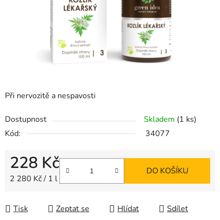
Při nervozitě a nespavosti
Dostupnost
Skladem
(1 ks)
Kód:
34077
228 Kč
DO KOŠÍKU
Měrná cena:
2 280 Kč / 1 l
Tisk
Zeptat se
Hlídat
Sdílet