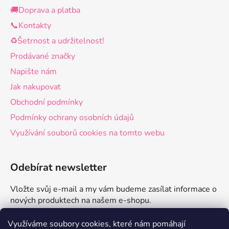
🚚Doprava a platba
📞Kontakty
♻️Šetrnost a udržitelnost!
Prodávané značky
Napište nám
Jak nakupovat
Obchodní podmínky
Podmínky ochrany osobních údajů
Využívání souborů cookies na tomto webu
Odebírat newsletter
Vložte svůj e-mail a my vám budeme zasílat informace o
nových produktech na našem e-shopu.
E-mail
Využíváme soubory cookies, které nám pomáhají