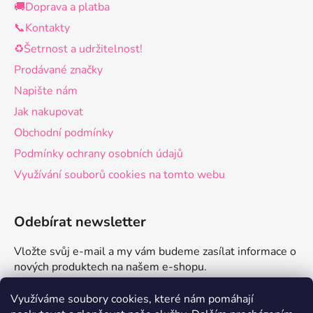
🚚Doprava a platba
📞Kontakty
♻️Šetrnost a udržitelnost!
Prodávané značky
Napište nám
Jak nakupovat
Obchodní podmínky
Podmínky ochrany osobních údajů
Využívání souborů cookies na tomto webu
Odebírat newsletter
Vložte svůj e-mail a my vám budeme zasílat informace o
nových produktech na našem e-shopu.
E-mail
Využíváme soubory cookies, které nám pomáhají