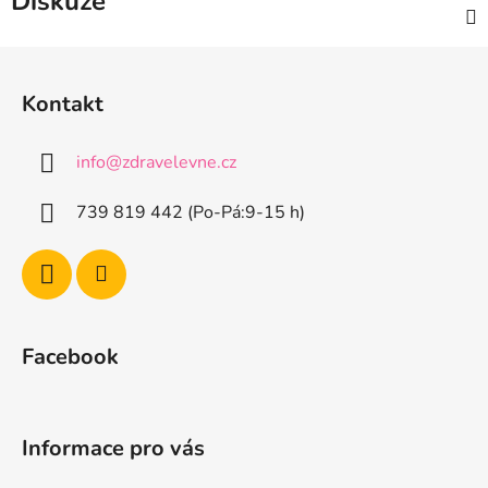
Diskuze
Z
á
Kontakt
p
a
info
@
zdravelevne.cz
t
í
739 819 442 (Po-Pá:9-15 h)
Facebook
Informace pro vás