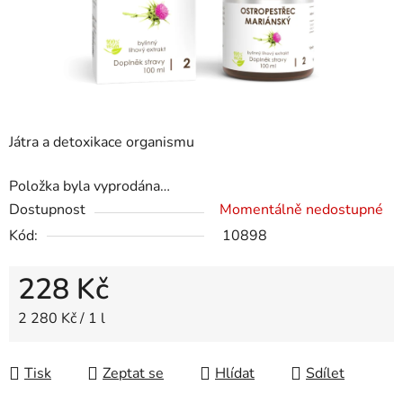
Játra a detoxikace organismu
Položka byla vyprodána…
Dostupnost
Momentálně nedostupné
Kód:
10898
228 Kč
Měrná cena:
2 280 Kč / 1 l
Tisk
Zeptat se
Hlídat
Sdílet