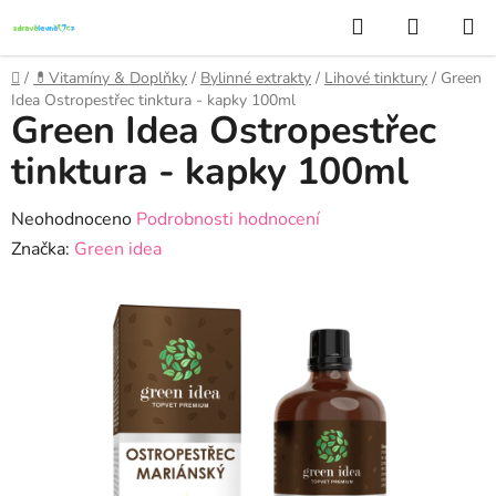
Přejít
Hledat
NÁKUP
na
KOŠÍK
obsah
Domů
/
💊Vitamíny & Doplňky
/
Bylinné extrakty
/
Lihové tinktury
/
Green
Idea Ostropestřec tinktura - kapky 100ml
Green Idea Ostropestřec
tinktura - kapky 100ml
Průměrné
Neohodnoceno
Podrobnosti hodnocení
hodnocení
Značka:
Green idea
produktu
je
0,0
z
5
hvězdiček.