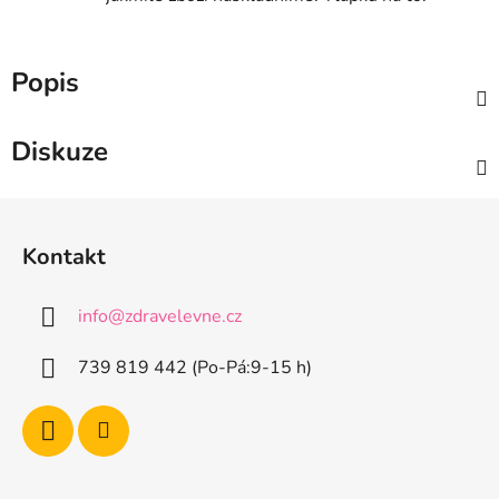
Popis
Diskuze
Z
á
Kontakt
p
a
info
@
zdravelevne.cz
t
í
739 819 442 (Po-Pá:9-15 h)