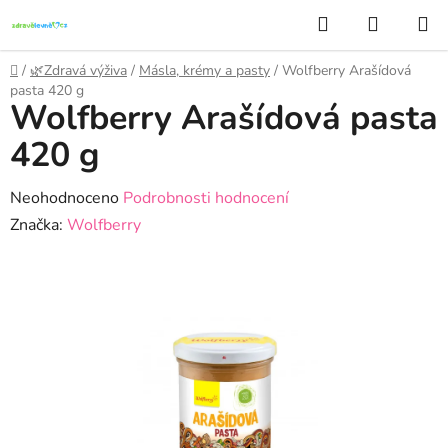
Přejít
Hledat
NÁKUP
na
KOŠÍK
obsah
Domů
/
🌿Zdravá výživa
/
Másla, krémy a pasty
/
Wolfberry Arašídová
pasta 420 g
Wolfberry Arašídová pasta
420 g
Průměrné
Neohodnoceno
Podrobnosti hodnocení
hodnocení
Značka:
Wolfberry
produktu
je
0,0
z
5
hvězdiček.