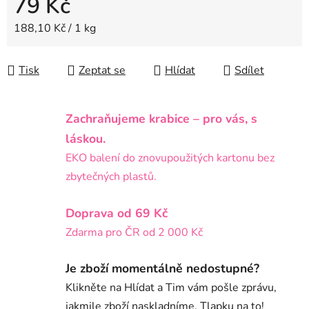
79 Kč
Měrná cena:
188,10 Kč / 1 kg
Tisk
Zeptat se
Hlídat
Sdílet
Zachraňujeme krabice – pro vás, s
láskou.
EKO balení do znovupoužitých kartonu bez
zbytečných plastů.
Doprava od 69 Kč
Zdarma pro ČR od 2 000 Kč
Je zboží momentálně nedostupné?
Klikněte na Hlídat a Tim vám pošle zprávu,
jakmile zboží naskladníme. Tlapku na to!