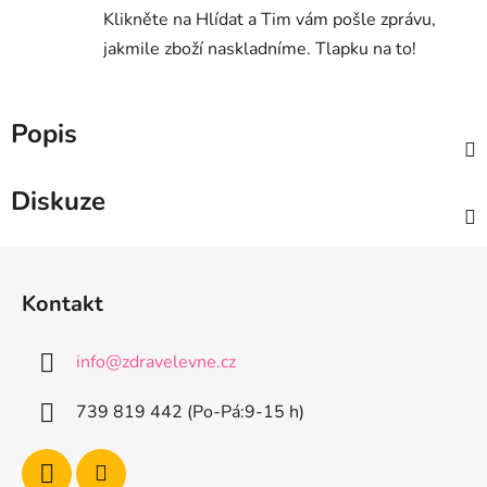
Klikněte na Hlídat a Tim vám pošle zprávu,
jakmile zboží naskladníme. Tlapku na to!
Popis
Diskuze
Z
á
Kontakt
p
a
info
@
zdravelevne.cz
t
í
739 819 442 (Po-Pá:9-15 h)