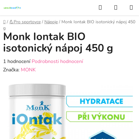
Přejít
Hledat
NÁKUP
na
KOŠÍK
obsah
Domů
/
💪Pro sportovce
/
Nápoje
/
Monk Iontak BIO isotonický nápoj 450
g
Monk Iontak BIO
isotonický nápoj 450 g
Průměrné
1 hodnocení
Podrobnosti hodnocení
hodnocení
Značka:
MONK
produktu
je
5,0
z
5
hvězdiček.