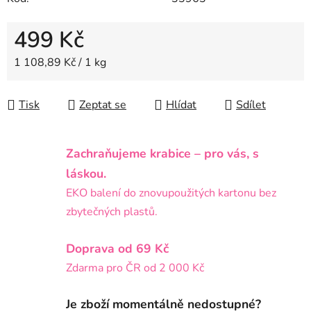
499 Kč
Měrná cena:
1 108,89 Kč / 1 kg
Tisk
Zeptat se
Hlídat
Sdílet
Zachraňujeme krabice – pro vás, s
láskou.
EKO balení do znovupoužitých kartonu bez
zbytečných plastů.
Doprava od 69 Kč
Zdarma pro ČR od 2 000 Kč
Je zboží momentálně nedostupné?