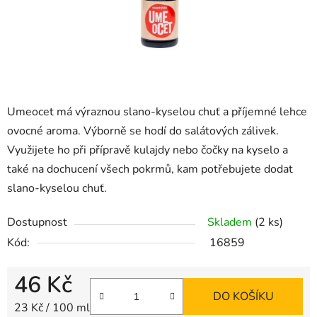
Umeocet má výraznou slano-kyselou chuť a příjemné lehce
ovocné aroma. Výborně se hodí do salátových zálivek.
Využijete ho při přípravě kulajdy nebo čočky na kyselo a
také na dochucení všech pokrmů, kam potřebujete dodat
slano-kyselou chuť.
Dostupnost
Skladem
(2 ks)
Kód:
16859
46 Kč
DO KOŠÍKU
Měrná cena:
23 Kč / 100 ml