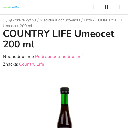
Přejít
Hledat
NÁKUP
na
KOŠÍK
obsah
Domů
/
🌿Zdravá výživa
/
Sladidla a ochucovadla
/
Octy
/
COUNTRY LIFE
Umeocet 200 ml
COUNTRY LIFE Umeocet
200 ml
Průměrné
Neohodnoceno
Podrobnosti hodnocení
hodnocení
Značka:
Country Life
produktu
je
0,0
z
5
hvězdiček.