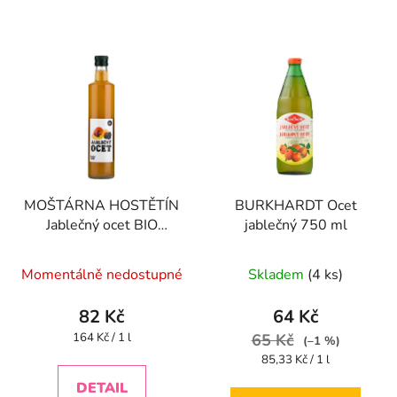
MOŠTÁRNA HOSTĚTÍN
BURKHARDT Ocet
Jablečný ocet BIO
jablečný 750 ml
500ml
Momentálně nedostupné
Skladem
(4 ks)
82 Kč
64 Kč
Měrná
164 Kč / 1 l
65 Kč
(–1 %)
cena:
Měrná
85,33 Kč / 1 l
cena:
DETAIL