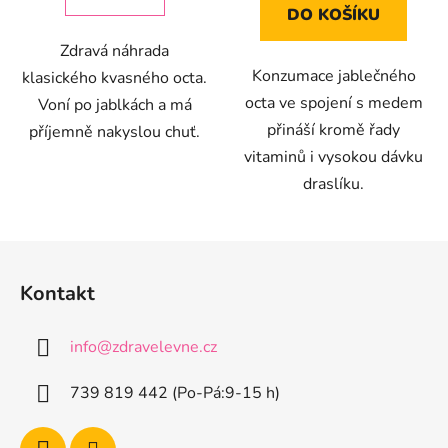
DO KOŠÍKU
Zdravá náhrada
Konzumace jablečného
klasického kvasného octa.
octa ve spojení s medem
Voní po jablkách a má
přináší kromě řady
příjemně nakyslou chuť.
vitaminů i vysokou dávku
draslíku.
Z
á
Kontakt
p
a
info
@
zdravelevne.cz
t
í
739 819 442 (Po-Pá:9-15 h)