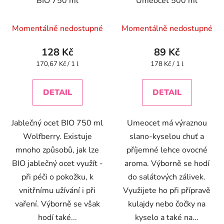
BIO 750 ml
Umeocet 500 ml
Momentálně nedostupné
Momentálně nedostupné
128 Kč
89 Kč
Měrná
Měrná
170,67 Kč / 1 l
178 Kč / 1 l
cena:
cena:
DETAIL
DETAIL
Jablečný ocet BIO 750 ml
Umeocet má výraznou
Wolfberry. Existuje
slano-kyselou chuť a
mnoho způsobů, jak lze
příjemné lehce ovocné
BIO jablečný ocet využít -
aroma. Výborně se hodí
při péči o pokožku, k
do salátových zálivek.
vnitřnímu užívání i při
Využijete ho při přípravě
vaření. Výborně se však
kulajdy nebo čočky na
hodí také...
kyselo a také na...