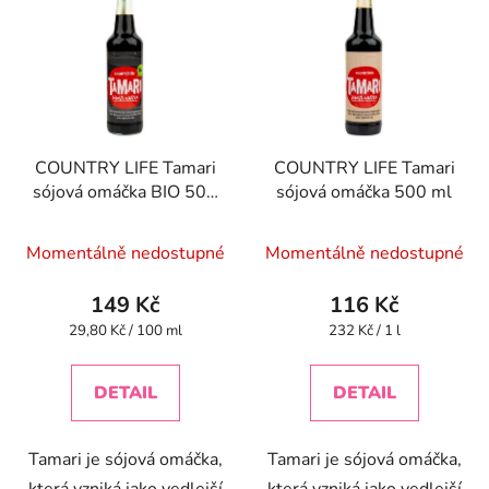
ý
r
p
o
i
d
s
u
p
k
r
t
COUNTRY LIFE Tamari
COUNTRY LIFE Tamari
o
ů
sójová omáčka BIO 500
sójová omáčka 500 ml
d
ml
u
Momentálně nedostupné
Momentálně nedostupné
k
t
149 Kč
116 Kč
ů
Měrná
Měrná
29,80 Kč / 100 ml
232 Kč / 1 l
cena:
cena:
DETAIL
DETAIL
Tamari je sójová omáčka,
Tamari je sójová omáčka,