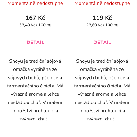
Momentálně nedostupné
Momentálně nedostupné
167 Kč
119 Kč
Měrná
Měrná
33,40 Kč / 100 ml
23,80 Kč / 100 ml
cena:
cena:
DETAIL
DETAIL
Shoyu je tradiční sójová
Shoyu je tradiční sójová
omáčka vyráběna ze
omáčka vyráběna ze
sójových bobů, pšenice a
sójových bobů, pšenice a
fermentačního činidla. Má
fermentačního činidla. Má
výrazné aroma a lehce
výrazné aroma a lehce
nasládlou chuť. V malém
nasládlou chuť. V malém
množství prohloubí a
množství prohloubí a
zvýrazní chuť...
zvýrazní chuť...