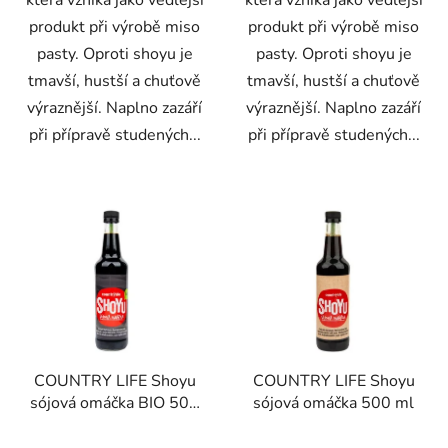
která vzniká jako vedlejší
která vzniká jako vedlejší
produkt při výrobě miso
produkt při výrobě miso
pasty. Oproti shoyu je
pasty. Oproti shoyu je
tmavší, hustší a chuťově
tmavší, hustší a chuťově
výraznější. Naplno zazáří
výraznější. Naplno zazáří
při přípravě studených...
při přípravě studených...
COUNTRY LIFE Shoyu
COUNTRY LIFE Shoyu
sójová omáčka BIO 500
sójová omáčka 500 ml
ml