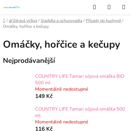
Přejít
Hledat
NÁKUP
na
KOŠÍK
obsah
Domů
/
🌿Zdravá výživa
/
Sladidla a ochucovadla
/
Přísady do kuchyně
/
Omáčky, hořčice a kečupy
Omáčky, hořčice a kečupy
Nejprodávanější
COUNTRY LIFE Tamari sójová omáčka BIO
500 ml
Momentálně nedostupné
149 Kč
COUNTRY LIFE Tamari sójová omáčka 500
ml
Momentálně nedostupné
116 Kč