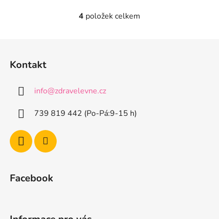
4
položek celkem
O
v
l
Z
á
á
d
Kontakt
p
a
a
c
info
@
zdravelevne.cz
t
í
p
í
739 819 442 (Po-Pá:9-15 h)
r
v
k
y
v
ý
Facebook
p
i
s
u