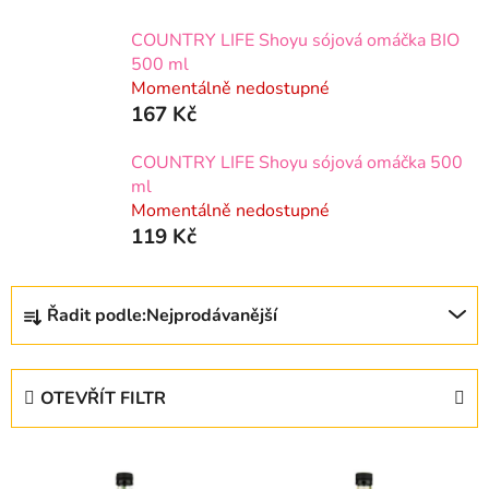
COUNTRY LIFE Shoyu sójová omáčka BIO
500 ml
Momentálně nedostupné
167 Kč
COUNTRY LIFE Shoyu sójová omáčka 500
ml
Momentálně nedostupné
119 Kč
Ř
Řadit podle:
Nejprodávanější
a
z
e
OTEVŘÍT FILTR
n
í
V
p