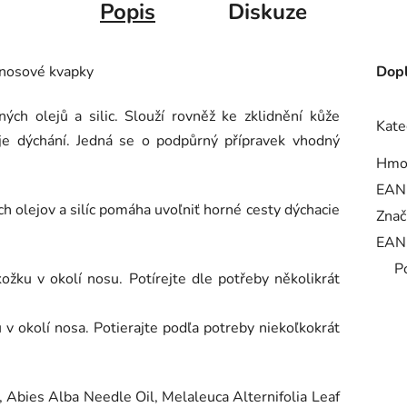
Popis
Diskuze
/ nosové kvapky
Dopl
ch olejů a silic. Slouží rovněž ke zklidnění kůže
Kate
uje dýchání. Jedná se o podpůrný přípravek vhodný
Hmo
EAN
 olejov a silíc pomáha uvoľniť horné cesty dýchacie
Znač
EAN
P
ožku v okolí nosu. Potírejte dle potřeby několikrát
u v okolí nosa. Potierajte podľa potreby niekoľkokrát
 Abies Alba Needle Oil, Melaleuca Alternifolia Leaf