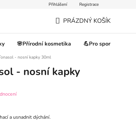
Přihlášení
Registrace
akupovat
Obchodní podmínky
Podmínky ochrany osobních 
PRÁZDNÝ KOŠÍK
NÁKUPNÍ
KOŠÍK
ky
🌸Přírodní kosmetika
💪Pro sportovce
onasol - nosní kapky 30ml
ol - nosní kapky
dnocení
hací a usnadnit dýchání.