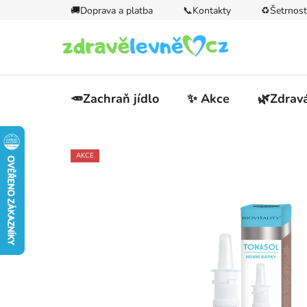
Přejít
🚚Doprava a platba
📞Kontakty
♻️Šetrnost
na
obsah
🥕Zachraň jídlo
✨ Akce
🌿Zdravá
AKCE