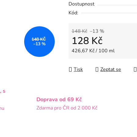
Dostupnost
5
Kód:
hvězdiček.
148 Kč
–13 %
128 Kč
148 KČ
–13 %
Měrná cena:
426,67 Kč / 100 ml
Tisk
Zeptat se
, s
Doprava od 69 Kč
Zdarma pro ČR od 2 000 Kč
nu