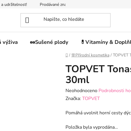
 a udržitelnost!
Prodávané značky
Napište nám
Jak n
 výživa
🥜Sušené plody
💊Vitamíny & Doplň
Domů
/
🌸Přírodní kosmetika
/
TOPVET T
TOPVET Tonas
30ml
Průměrné
Neohodnoceno
Podrobnosti ho
hodnocení
Značka:
TOPVET
produktu
Pomáhá uvolnit horní cesty dýc
je
0,0
Položka byla vyprodána…
z