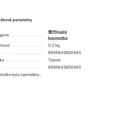
ňkové parametry
🌸Přírodní
gorie
kosmetika
tnost
0.2 kg
8595643600493
ka
Topvet
8595643600493
oložka byla vyprodána…