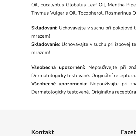
Oil, Eucalyptus Globulus Leaf Oil, Mentha Pip
Thymus Vulgaris Oil, Tocopherol, Rosmarinus Off
Skladování:
Uchovávejte v suchu při pokojové t
mrazem!
Skladovanie
: Uchovávajte v suchu pri izbovej 
mrazom!
Všeobecná upozornění:
Nepoužívejte při zná
Dermatologicky testované. Originální receptura.
Všeobecné upozornenia:
Nepoužívajte pri zná
Dermatologicky testované. Originálna receptúra
Z
á
Kontakt
Face
p