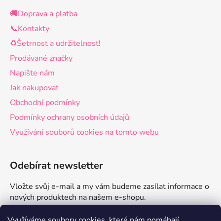
🚚Doprava a platba
📞Kontakty
♻️Šetrnost a udržitelnost!
Prodávané značky
Napište nám
Jak nakupovat
Obchodní podmínky
Podmínky ochrany osobních údajů
Využívání souborů cookies na tomto webu
Odebírat newsletter
Vložte svůj e-mail a my vám budeme zasílat informace o
nových produktech na našem e-shopu.
E-mail
Využíváme soubory cookies, které nám pomáhají