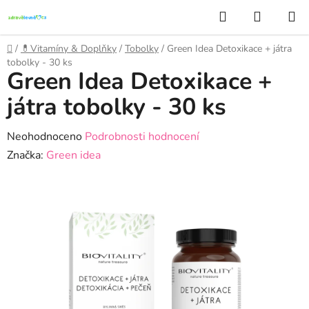
Přejít
Hledat
NÁKUP
na
KOŠÍK
obsah
Domů
/
💊Vitamíny & Doplňky
/
Tobolky
/
Green Idea Detoxikace + játra
tobolky - 30 ks
Green Idea Detoxikace +
játra tobolky - 30 ks
Průměrné
Neohodnoceno
Podrobnosti hodnocení
hodnocení
Značka:
Green idea
produktu
je
0,0
z
5
hvězdiček.