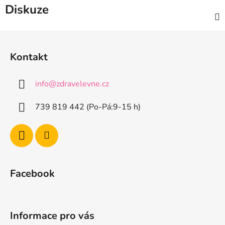
Diskuze
Z
á
Kontakt
p
a
info
@
zdravelevne.cz
t
í
739 819 442 (Po-Pá:9-15 h)
Facebook
Informace pro vás