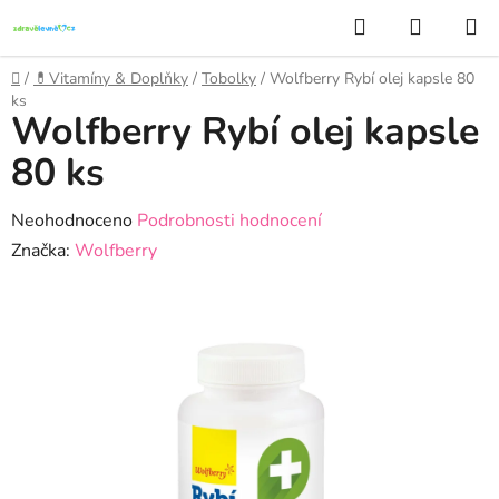
Přejít
Hledat
NÁKUP
na
KOŠÍK
obsah
Domů
/
💊Vitamíny & Doplňky
/
Tobolky
/
Wolfberry Rybí olej kapsle 80
ks
Wolfberry Rybí olej kapsle
80 ks
Průměrné
Neohodnoceno
Podrobnosti hodnocení
hodnocení
Značka:
Wolfberry
produktu
je
0,0
z
5
hvězdiček.