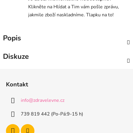
Klikněte na Hlídat a Tim vám pošle zprávu,
jakmile zboží naskladníme. Tlapku na to!
Popis
Diskuze
Z
á
Kontakt
p
a
info
@
zdravelevne.cz
t
í
739 819 442 (Po-Pá:9-15 h)