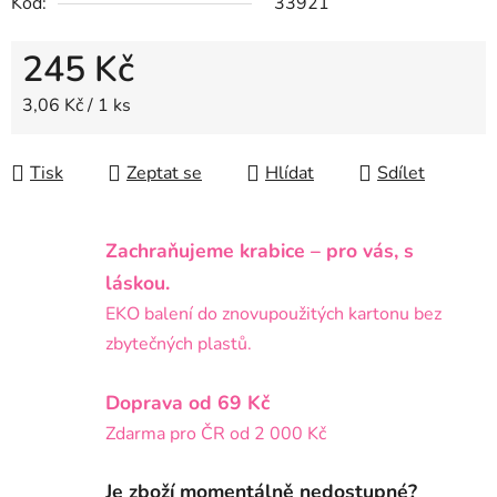
Kód:
33921
245 Kč
Měrná cena:
3,06 Kč / 1 ks
Tisk
Zeptat se
Hlídat
Sdílet
Zachraňujeme krabice – pro vás, s
láskou.
EKO balení do znovupoužitých kartonu bez
zbytečných plastů.
Doprava od 69 Kč
Zdarma pro ČR od 2 000 Kč
Je zboží momentálně nedostupné?