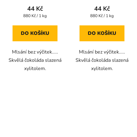
44 Kč
44 Kč
Měrná
Měrná
880 Kč / 1 kg
880 Kč / 1 kg
cena:
cena:
DO KOŠÍKU
DO KOŠÍKU
Mlsání bez výčitek.....
Mlsání bez výčitek.....
Skvělá čokoláda slazená
Skvělá čokoláda slazená
xylitolem.
xylitolem.