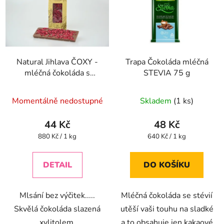
Natural Jihlava ČOXY -
Trapa Čokoláda mléčná
mléčná čokoláda s
STEVIA 75 g
malinami a xylitolem -
50g
Momentálně nedostupné
Skladem
(1 ks)
44 Kč
48 Kč
Měrná
Měrná
880 Kč / 1 kg
640 Kč / 1 kg
cena:
cena:
DETAIL
DO KOŠÍKU
Mlsání bez výčitek.....
Mléčná čokoláda se stévií
Skvělá čokoláda slazená
utěší vaši touhu na sladké
xylitolem.
a to obsahuje jen kakaové