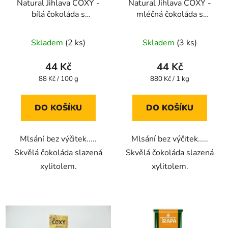
Natural Jihlava ČOXY -
Natural Jihlava ČOXY -
bílá čokoláda s
mléčná čokoláda s
mandlovými lupínky a
xylitolem - 50g
xylitolem - 50g
Skladem
(2 ks)
Skladem
(3 ks)
44 Kč
44 Kč
Měrná
Měrná
88 Kč / 100 g
880 Kč / 1 kg
cena:
cena:
DO KOŠÍKU
DO KOŠÍKU
Mlsání bez výčitek.....
Mlsání bez výčitek.....
Skvělá čokoláda slazená
Skvělá čokoláda slazená
xylitolem.
xylitolem.