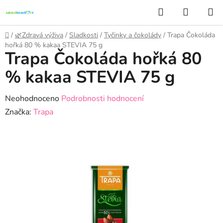
Přejít
Hledat
NÁKUP
na
KOŠÍK
obsah
Domů
/
🌿Zdravá výživa
/
Sladkosti
/
Tyčinky a čokolády
/
Trapa Čokoláda
hořká 80 % kakaa STEVIA 75 g
Trapa Čokoláda hořká 80
% kakaa STEVIA 75 g
Průměrné
Neohodnoceno
Podrobnosti hodnocení
hodnocení
Značka:
Trapa
produktu
je
0,0
z
5
hvězdiček.