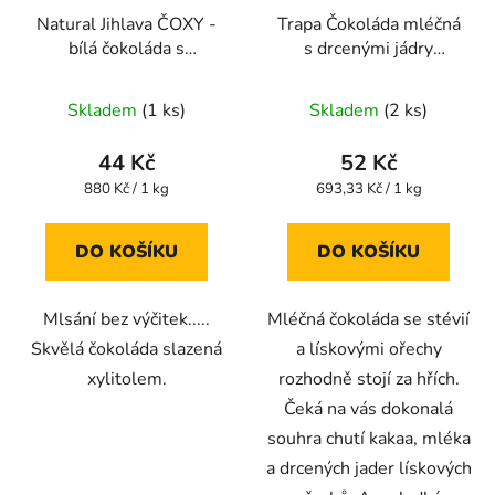
Natural Jihlava ČOXY -
Trapa Čokoláda mléčná
bílá čokoláda s
s drcenými jádry
xylitolem - 50g
lísk.ořechů STEVIA 75 g
Skladem
(1 ks)
Skladem
(2 ks)
44 Kč
52 Kč
Měrná
Měrná
880 Kč / 1 kg
693,33 Kč / 1 kg
cena:
cena:
DO KOŠÍKU
DO KOŠÍKU
Mlsání bez výčitek.....
Mléčná čokoláda se stévií
Skvělá čokoláda slazená
a lískovými ořechy
xylitolem.
rozhodně stojí za hřích.
Čeká na vás dokonalá
souhra chutí kakaa, mléka
a drcených jader lískových