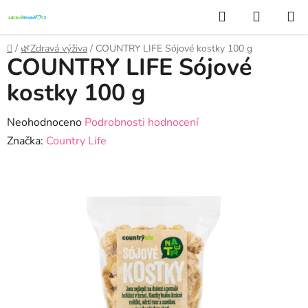
Přejít
Hledat
NÁKUP
na
KOŠÍK
obsah
Domů
/
🌿Zdravá výživa
/
COUNTRY LIFE Sójové kostky 100 g
COUNTRY LIFE Sójové
kostky 100 g
Průměrné
Neohodnoceno
Podrobnosti hodnocení
hodnocení
Značka:
Country Life
produktu
je
0,0
z
5
hvězdiček.