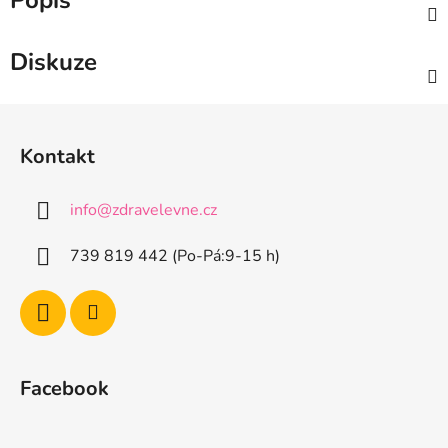
Popis
Diskuze
Z
á
Kontakt
p
a
info
@
zdravelevne.cz
t
í
739 819 442 (Po-Pá:9-15 h)
Facebook