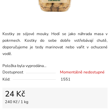
Kostky ze sójové mouky. Hodí se jako náhrada masa v
pokrmech. Kostky do sebe dobře vstřebávají chutě,
doporučujeme je tedy marinovat nebo vařit v ochucené
vodě.
Položka byla vyprodána…
Dostupnost
Momentálně nedostupné
Kód:
1551
24 Kč
Měrná cena:
240 Kč / 1 kg