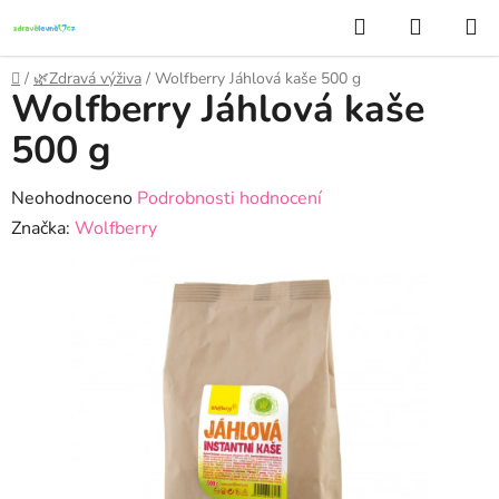
Přejít
Hledat
NÁKUP
na
KOŠÍK
obsah
Domů
/
🌿Zdravá výživa
/
Wolfberry Jáhlová kaše 500 g
Wolfberry Jáhlová kaše
500 g
Průměrné
Neohodnoceno
Podrobnosti hodnocení
hodnocení
Značka:
Wolfberry
produktu
je
0,0
z
5
hvězdiček.