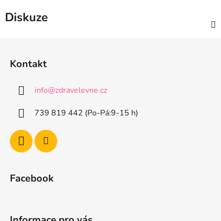
Diskuze
Z
á
Kontakt
p
a
info
@
zdravelevne.cz
t
í
739 819 442 (Po-Pá:9-15 h)
Facebook
Informace pro vás