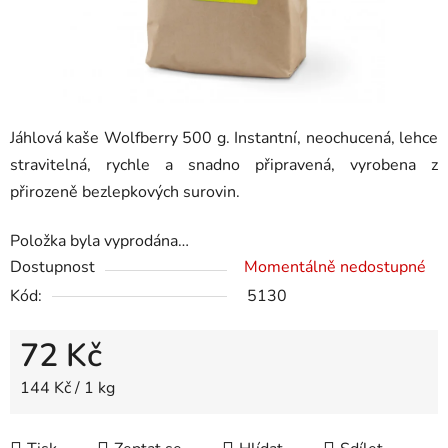
Jáhlová kaše Wolfberry 500 g. Instantní, neochucená, lehce
stravitelná, rychle a snadno připravená, vyrobena z
přirozeně bezlepkových surovin.
Položka byla vyprodána…
Dostupnost
Momentálně nedostupné
Kód:
5130
72 Kč
Měrná cena:
144 Kč / 1 kg