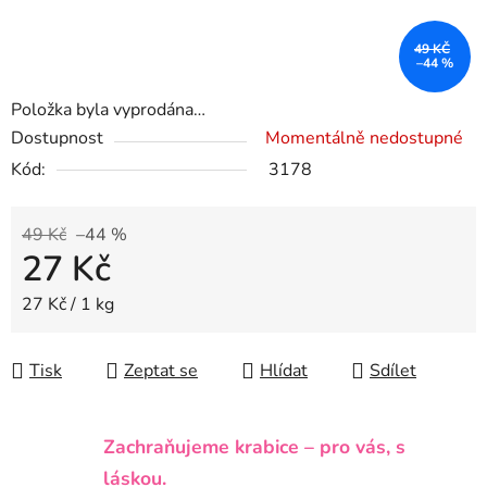
49 KČ
–44 %
Položka byla vyprodána…
Dostupnost
Momentálně nedostupné
Kód:
3178
49 Kč
–44 %
27 Kč
Měrná cena:
27 Kč / 1 kg
Tisk
Zeptat se
Hlídat
Sdílet
Zachraňujeme krabice – pro vás, s
láskou.