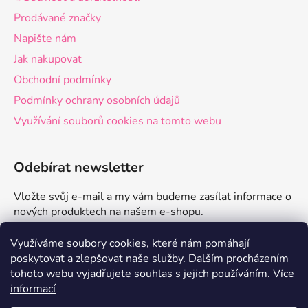
Prodávané značky
Napište nám
Jak nakupovat
Obchodní podmínky
Podmínky ochrany osobních údajů
Využívání souborů cookies na tomto webu
Odebírat newsletter
Vložte svůj e-mail a my vám budeme zasílat informace o
nových produktech na našem e-shopu.
E-mail
Využíváme soubory cookies, které nám pomáhají
poskytovat a zlepšovat naše služby.
Dalším procházením
tohoto webu vyjadřujete souhlas s jejich používáním.
Více
PŘIHLÁSIT SE
informací