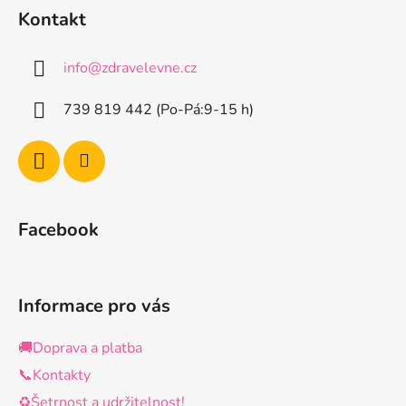
á
Kontakt
p
a
info
@
zdravelevne.cz
t
í
739 819 442 (Po-Pá:9-15 h)
Facebook
Informace pro vás
🚚Doprava a platba
📞Kontakty
♻️Šetrnost a udržitelnost!