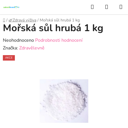
Přejít
Hledat
NÁKUP
na
KOŠÍK
obsah
Domů
/
🌿Zdravá výživa
/
Mořská sůl hrubá 1 kg
Mořská sůl hrubá 1 kg
Průměrné
Neohodnoceno
Podrobnosti hodnocení
hodnocení
Značka:
Zdravělevně
produktu
AKCE
je
0,0
z
5
hvězdiček.