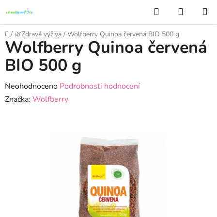
Přejít
Hledat
NÁKUP
na
KOŠÍK
obsah
Domů
/
🌿Zdravá výživa
/
Wolfberry Quinoa červená BIO 500 g
Wolfberry Quinoa červená
BIO 500 g
Průměrné
Neohodnoceno
Podrobnosti hodnocení
hodnocení
Značka:
Wolfberry
produktu
je
0,0
z
5
hvězdiček.