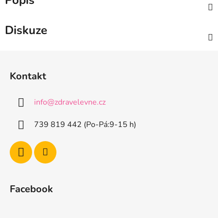
Popis
Diskuze
Z
á
Kontakt
p
a
info
@
zdravelevne.cz
t
í
739 819 442 (Po-Pá:9-15 h)
Facebook