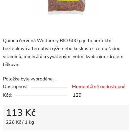
Quinoa červená Wolfberry BIO 500 g je to perfektní
bezlepková alternativa rýže nebo kuskusu s celou řadou
vitamínů, minerálů a vyváženým, velmi kvalitním zdrojem
bílkovin.
Položka byla vyprodána…
Dostupnost
Momentálně nedostupné
Kód:
129
113 Kč
Měrná cena:
226 Kč / 1 kg