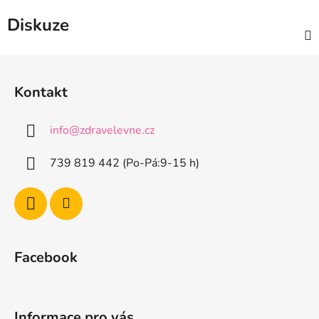
Diskuze
Z
á
Kontakt
p
a
info
@
zdravelevne.cz
t
í
739 819 442 (Po-Pá:9-15 h)
Facebook
Informace pro vás