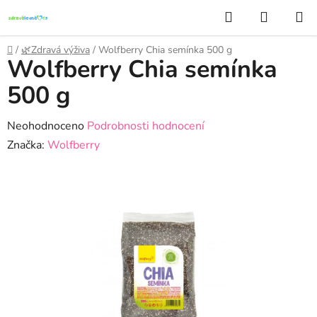
Přejít
Hledat
NÁKUP
na
KOŠÍK
obsah
Domů
/
🌿Zdravá výživa
/
Wolfberry Chia semínka 500 g
Wolfberry Chia semínka
500 g
Průměrné
Neohodnoceno
Podrobnosti hodnocení
hodnocení
Značka:
Wolfberry
produktu
je
0,0
z
5
hvězdiček.