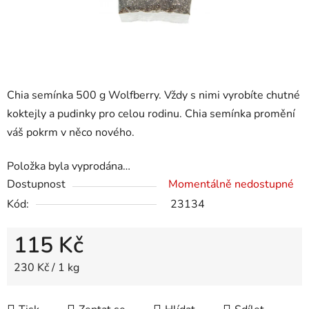
Chia semínka 500 g Wolfberry. Vždy s nimi vyrobíte chutné
koktejly a pudinky pro celou rodinu. Chia semínka promění
váš pokrm v něco nového.
Položka byla vyprodána…
Dostupnost
Momentálně nedostupné
Kód:
23134
115 Kč
Měrná cena:
230 Kč / 1 kg