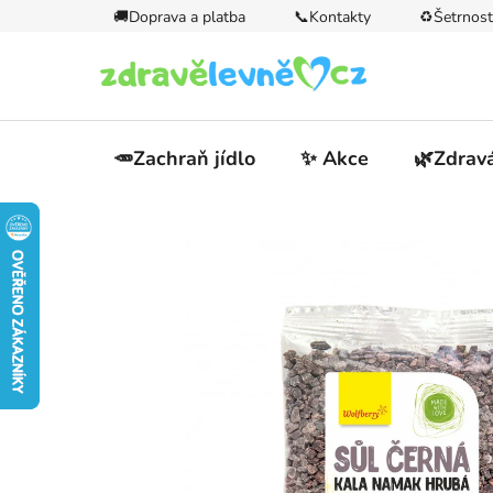
Přejít
🚚Doprava a platba
📞Kontakty
♻️Šetrnost
na
obsah
🥕Zachraň jídlo
✨ Akce
🌿Zdravá