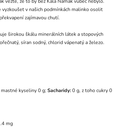
Tak vězte, že to by bez Kala Namak vůbec nebylo.
te vyzkoušet v našich podmínkách malinko osolit
překvapení zajímavou chutí.
je širokou škálu minerálních látek a stopových
hořečnatý, síran sodný, chlorid vápenatý a železo.
 mastné kyseliny 0 g;
Sacharidy:
0 g, z toho cukry 0
.4 mg