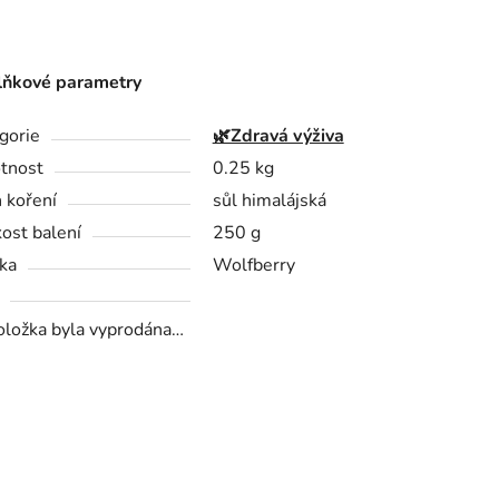
ňkové parametry
gorie
🌿Zdravá výživa
tnost
0.25 kg
 koření
sůl himalájská
kost balení
250 g
ka
Wolfberry
oložka byla vyprodána…