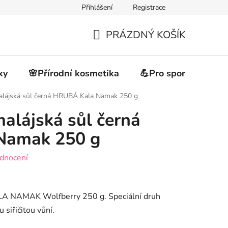
Přihlášení
Registrace
akupovat
Obchodní podmínky
Podmínky ochrany osobních 
PRÁZDNÝ KOŠÍK
NÁKUPNÍ
KOŠÍK
ky
🌸Přírodní kosmetika
💪Pro sportovce
alájská sůl černá HRUBÁ Kala Namak 250 g
alájská sůl černá
Namak 250 g
dnocení
ALA NAMAK Wolfberry 250 g. Speciální druh
 siřičitou vůní.