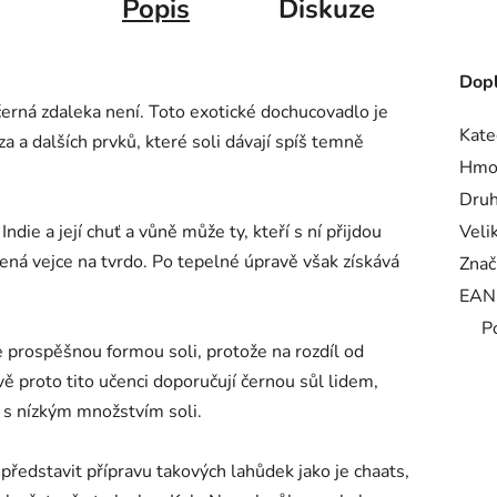
Popis
Diskuze
Dopl
 černá zdaleka není. Toto exotické dochucovadlo je
Kate
a dalších prvků, které soli dávají spíš temně
Hmo
Druh
ndie a její chuť a vůně může ty, kteří s ní přijdou
Veli
ená vejce na tvrdo. Po tepelné úpravě však získává
Znač
EAN
P
 prospěšnou formou soli, protože na rozdíl od
vě proto tito učenci doporučují černou sůl lidem,
u s nízkým množstvím soli.
 představit přípravu takových lahůdek jako je chaats,