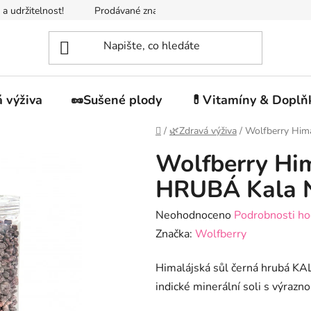
 a udržitelnost!
Prodávané značky
Napište nám
Jak n
 výživa
🥜Sušené plody
💊Vitamíny & Doplň
Domů
/
🌿Zdravá výživa
/
Wolfberry Him
Wolfberry Him
HRUBÁ Kala 
Průměrné
Neohodnoceno
Podrobnosti ho
hodnocení
Značka:
Wolfberry
produktu
Himalájská sůl černá hrubá K
je
indické minerální soli s výraznou
0,0
z