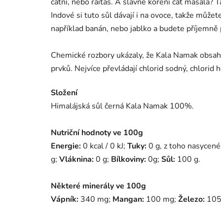
čatní, nebo raitas. A slavné koření čát másala? 
Indové si tuto sůl dávají i na ovoce, takže může
například banán, nebo jablko a budete příjemně 
Chemické rozbory ukázaly, že Kala Namak obsahu
prvků. Nejvíce převládají chlorid sodný, chlorid 
Složení
Himalájská sůl černá Kala Namak 100%.
Nutriční hodnoty ve 100g
Energie:
0 kcal / 0 kJ;
Tuky:
0 g, z toho nasycené
g;
Vláknina:
0 g;
Bílkoviny:
0g;
Sůl:
100 g.
Některé minerály ve 100g
Vápník:
340 mg;
Mangan:
100 mg;
Železo:
105