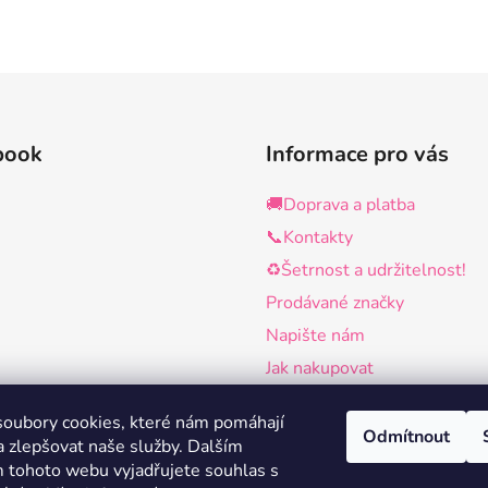
book
Informace pro vás
🚚Doprava a platba
📞Kontakty
♻️Šetrnost a udržitelnost!
Prodávané značky
Napište nám
Jak nakupovat
Obchodní podmínky
oubory cookies, které nám pomáhají
Podmínky ochrany osobních 
Odmítnout
a zlepšovat naše služby.
Dalším
Využívání souborů cookies n
 tohoto webu vyjadřujete souhlas s