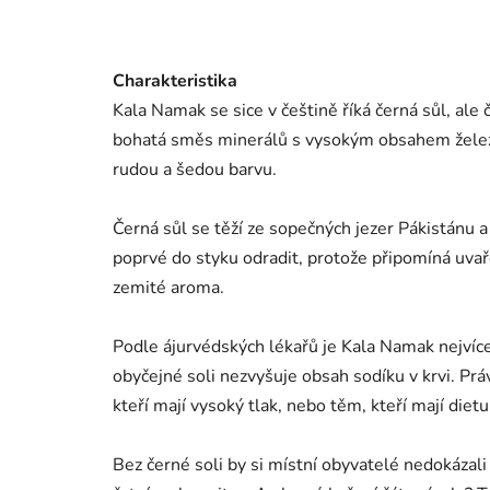
Charakteristika
Kala Namak se sice v češtině říká černá sůl, ale
bohatá směs minerálů s vysokým obsahem železa 
rudou a šedou barvu.
Černá sůl se těží ze sopečných jezer Pákistánu a I
poprvé do styku odradit, protože připomíná uvař
zemité aroma.
Podle ájurvédských lékařů je Kala Namak nejvíce
obyčejné soli nezvyšuje obsah sodíku v krvi. Prá
kteří mají vysoký tlak, nebo těm, kteří mají diet
Bez černé soli by si místní obyvatelé nedokázali