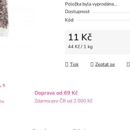
Položka byla vyprodána…
5
Dostupnost
hvězdiček.
Kód:
11 Kč
Měrná cena:
44 Kč / 1 kg
Tisk
Zeptat se
, s
Doprava od 69 Kč
Zdarma pro ČR od 2 000 Kč
nu