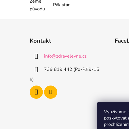
Země
Pákistán
původu
Z
á
Kontakt
Face
p
a
info
@
zdravelevne.cz
t
í
739 819 442 (Po-Pá:9-15
h)
Využíváme s
poskytovat 
procházením