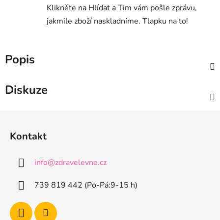
Klikněte na Hlídat a Tim vám pošle zprávu,
jakmile zboží naskladníme. Tlapku na to!
Popis
Diskuze
Z
á
Kontakt
p
a
info
@
zdravelevne.cz
t
í
739 819 442 (Po-Pá:9-15 h)