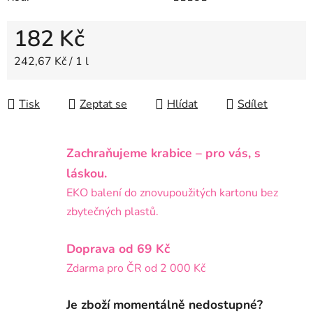
182 Kč
Měrná cena:
242,67 Kč / 1 l
Tisk
Zeptat se
Hlídat
Sdílet
Zachraňujeme krabice – pro vás, s
láskou.
EKO balení do znovupoužitých kartonu bez
zbytečných plastů.
Doprava od 69 Kč
Zdarma pro ČR od 2 000 Kč
Je zboží momentálně nedostupné?