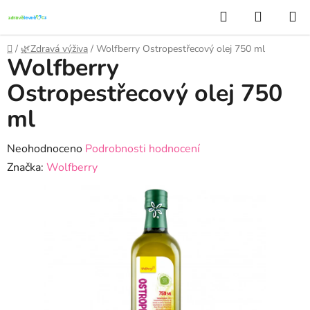
Přejít
Hledat
NÁKUP
na
KOŠÍK
obsah
Domů
/
🌿Zdravá výživa
/
Wolfberry Ostropestřecový olej 750 ml
Wolfberry
Ostropestřecový olej 750
ml
Průměrné
Neohodnoceno
Podrobnosti hodnocení
hodnocení
Značka:
Wolfberry
produktu
je
0,0
z
5
hvězdiček.