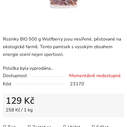
Rozinky BIO 500 g Wolfberry jsou nesířené, pěstované na
ekologické farmě. Tento pamlsek s vysokým obsahem
energie ocení nejen sportovci.
Položka byla vyprodána…
Dostupnost
Momentálně nedostupné
Kód:
23170
129 Kč
Měrná cena:
258 Kč / 1 kg