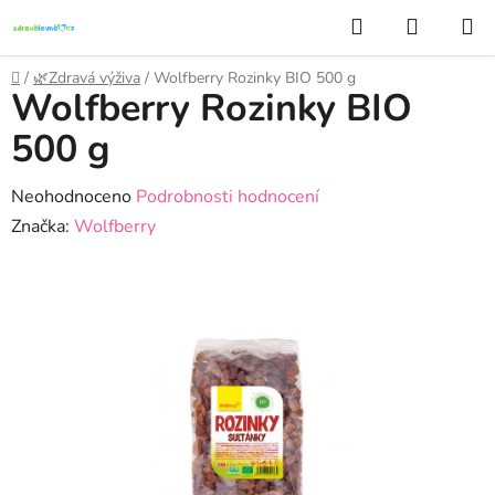
Přejít
Hledat
NÁKUP
na
KOŠÍK
obsah
Domů
/
🌿Zdravá výživa
/
Wolfberry Rozinky BIO 500 g
Wolfberry Rozinky BIO
500 g
Průměrné
Neohodnoceno
Podrobnosti hodnocení
hodnocení
Značka:
Wolfberry
produktu
je
0,0
z
5
hvězdiček.