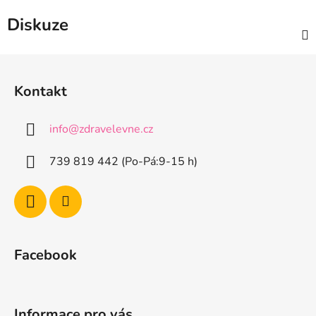
Diskuze
Z
á
Kontakt
p
a
info
@
zdravelevne.cz
t
í
739 819 442 (Po-Pá:9-15 h)
Facebook
Informace pro vás