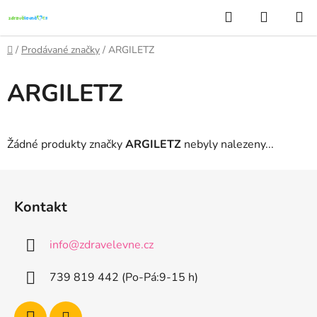
Přejít
Hledat
NÁKUP
na
KOŠÍK
obsah
Domů
/
Prodávané značky
/
ARGILETZ
ARGILETZ
Žádné produkty značky
ARGILETZ
nebyly nalezeny...
Z
á
Kontakt
p
a
info
@
zdravelevne.cz
t
í
739 819 442 (Po-Pá:9-15 h)