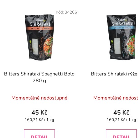
V
ý
Kód:
34206
p
s
p
r
o
d
Bitters Shirataki Spaghetti Bold
Bitters Shirataki rýž
u
280 g
k
t
Momentálně nedostupné
Momentálně nedos
ů
45 Kč
45 Kč
Měrná
Měrná
160,71 Kč / 1 kg
160,71 Kč / 1 kg
cena:
cena:
DETAIL
DETAIL