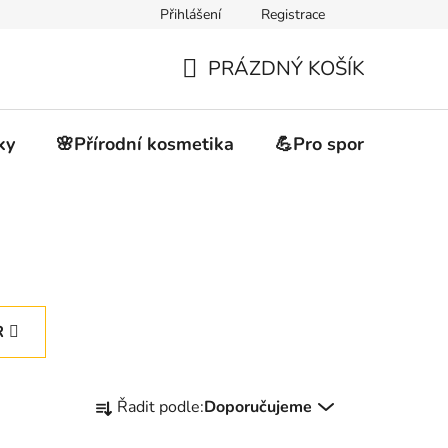
Přihlášení
Registrace
akupovat
Obchodní podmínky
Podmínky ochrany osobních 
PRÁZDNÝ KOŠÍK
NÁKUPNÍ
KOŠÍK
ky
🌸Přírodní kosmetika
💪Pro sportovce
R
Ř
Řadit podle:
Doporučujeme
a
z