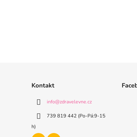
Z
á
Kontakt
Face
p
a
info
@
zdravelevne.cz
t
í
739 819 442 (Po-Pá:9-15
h)