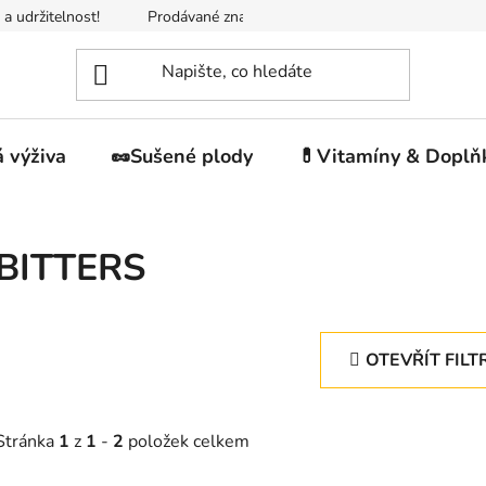
 a udržitelnost!
Prodávané značky
Napište nám
Jak n
 výživa
🥜Sušené plody
💊Vitamíny & Doplň
BITTERS
OTEVŘÍT FILT
Stránka
1
z
1
-
2
položek celkem