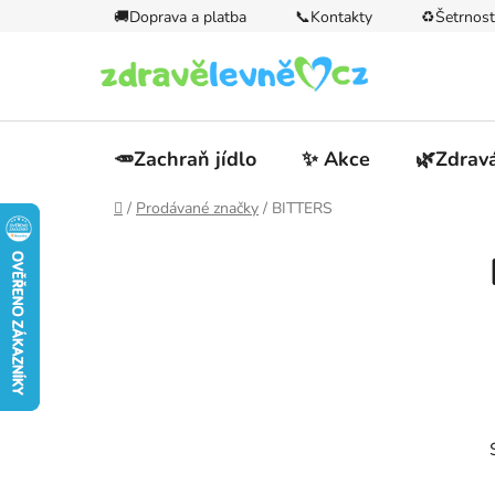
Přejít
🚚Doprava a platba
📞Kontakty
♻️Šetrnost
na
obsah
🥕Zachraň jídlo
✨ Akce
🌿Zdravá
Domů
/
Prodávané značky
/
BITTERS
P
o
s
t
r
a
n
n
í