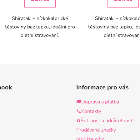
Shirataki – nízkokalorické
Shirataki – nízkokal
těstoviny bez lepku, ideální pro
těstoviny bez lepku, id
dietní stravování.
dietní stravován
O
v
l
á
d
book
Informace pro vás
a
c
🚚Doprava a platba
í
p
📞Kontakty
r
♻️Šetrnost a udržitelnost!
v
Prodávané značky
k
y
Napište nám