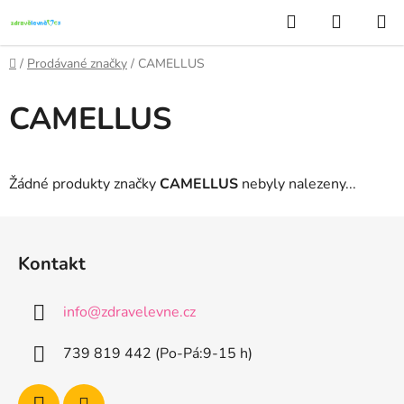
Přejít
Hledat
NÁKUP
na
KOŠÍK
obsah
Domů
/
Prodávané značky
/
CAMELLUS
CAMELLUS
Žádné produkty značky
CAMELLUS
nebyly nalezeny...
Z
á
Kontakt
p
a
info
@
zdravelevne.cz
t
í
739 819 442 (Po-Pá:9-15 h)