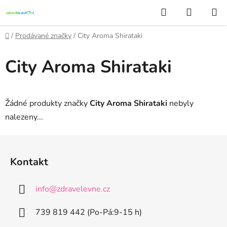
Přejít
Hledat
NÁKUP
na
KOŠÍK
obsah
Domů
/
Prodávané značky
/
City Aroma Shirataki
City Aroma Shirataki
Žádné produkty značky
City Aroma Shirataki
nebyly
nalezeny...
Z
á
Kontakt
p
a
info
@
zdravelevne.cz
t
í
739 819 442 (Po-Pá:9-15 h)