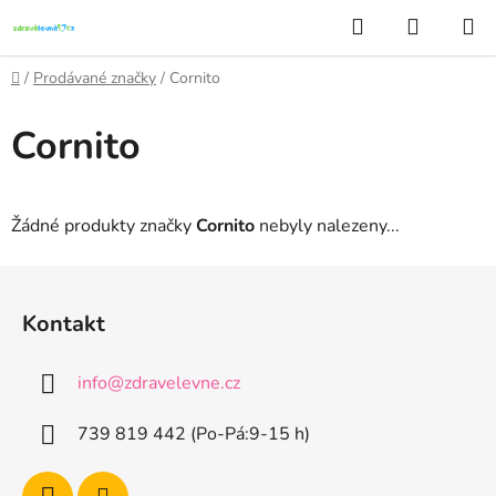
Přejít
Hledat
NÁKUP
na
KOŠÍK
obsah
Domů
/
Prodávané značky
/
Cornito
Cornito
Žádné produkty značky
Cornito
nebyly nalezeny...
Z
á
Kontakt
p
a
info
@
zdravelevne.cz
t
í
739 819 442 (Po-Pá:9-15 h)