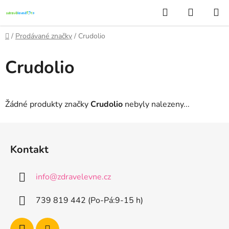
Přejít
Hledat
NÁKUP
na
KOŠÍK
obsah
Domů
/
Prodávané značky
/
Crudolio
Crudolio
Žádné produkty značky
Crudolio
nebyly nalezeny...
Z
á
Kontakt
p
a
info
@
zdravelevne.cz
t
í
739 819 442 (Po-Pá:9-15 h)