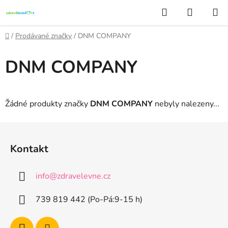
Přejít
Hledat
NÁKUP
na
KOŠÍK
obsah
Domů
/
Prodávané značky
/
DNM COMPANY
DNM COMPANY
Žádné produkty značky
DNM COMPANY
nebyly nalezeny...
Z
á
Kontakt
p
a
info
@
zdravelevne.cz
t
í
739 819 442 (Po-Pá:9-15 h)