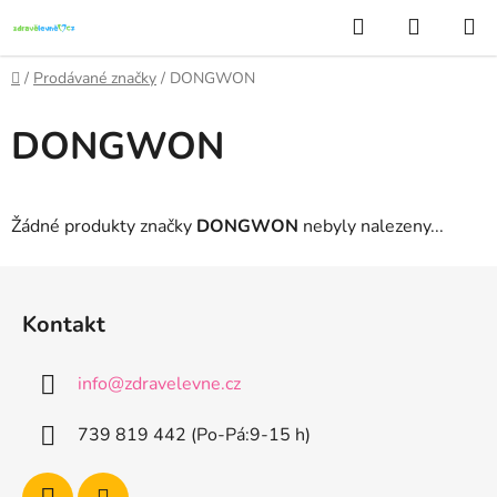
Přejít
Hledat
NÁKUP
na
KOŠÍK
obsah
Domů
/
Prodávané značky
/
DONGWON
DONGWON
Žádné produkty značky
DONGWON
nebyly nalezeny...
Z
á
Kontakt
p
a
info
@
zdravelevne.cz
t
í
739 819 442 (Po-Pá:9-15 h)