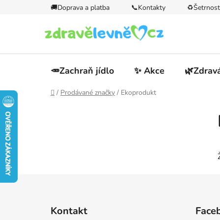
Přejít
🚚Doprava a platba
📞Kontakty
♻️Šetrnost
na
obsah
🥕Zachraň jídlo
✨ Akce
🌿Zdravá
Domů
/
Prodávané značky
/
Ekoprodukt
P
o
s
t
r
a
n
Z
n
á
í
Kontakt
Face
p