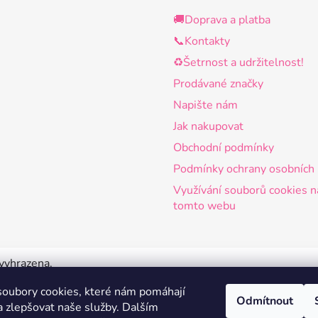
🚚Doprava a platba
📞Kontakty
♻️Šetrnost a udržitelnost!
Prodávané značky
Napište nám
Jak nakupovat
Obchodní podmínky
Podmínky ochrany osobních 
Využívání souborů cookies n
tomto webu
 vyhrazena.
oubory cookies, které nám pomáhají
Odmítnout
a zlepšovat naše služby.
Dalším