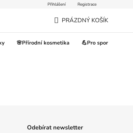
Přihlášení
Registrace
akupovat
Obchodní podmínky
Podmínky ochrany osobních 
PRÁZDNÝ KOŠÍK
NÁKUPNÍ
KOŠÍK
ky
🌸Přírodní kosmetika
💪Pro sportovce
Odebírat newsletter