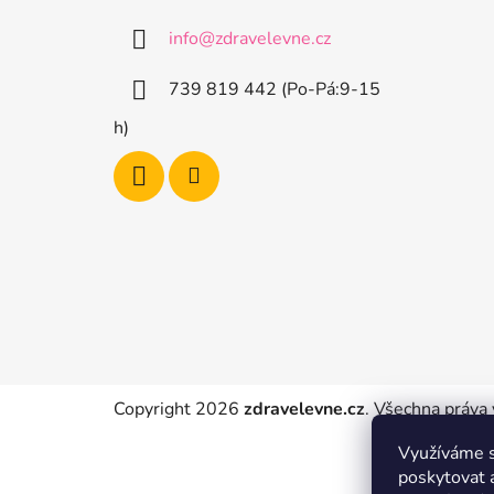
p
a
a
info
@
zdravelevne.cz
t
n
í
e
739 819 442 (Po-Pá:9-15
l
h)
Copyright 2026
zdravelevne.cz
. Všechna práva
Využíváme s
poskytovat 