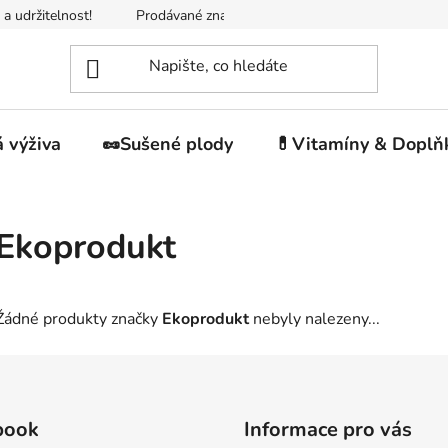
 a udržitelnost!
Prodávané značky
Napište nám
Jak n
 výživa
🥜Sušené plody
💊Vitamíny & Doplň
Ekoprodukt
Žádné produkty značky
Ekoprodukt
nebyly nalezeny...
book
Informace pro vás