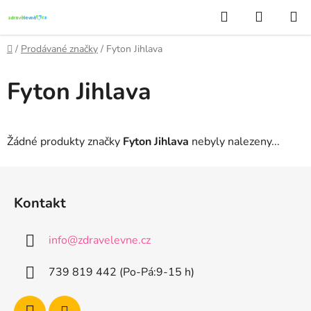
Přejít
Hledat
NÁKUP
na
KOŠÍK
obsah
Domů
/
Prodávané značky
/
Fyton Jihlava
Fyton Jihlava
Žádné produkty značky
Fyton Jihlava
nebyly nalezeny...
Z
á
Kontakt
p
a
info
@
zdravelevne.cz
t
í
739 819 442 (Po-Pá:9-15 h)