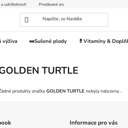
 a udržitelnost!
Prodávané značky
Napište nám
Jak n
 výživa
🥜Sušené plody
💊Vitamíny & Doplň
GOLDEN TURTLE
Žádné produkty značky
GOLDEN TURTLE
nebyly nalezeny...
book
Informace pro vás