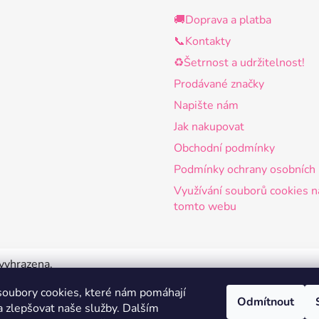
🚚Doprava a platba
📞Kontakty
♻️Šetrnost a udržitelnost!
Prodávané značky
Napište nám
Jak nakupovat
Obchodní podmínky
Podmínky ochrany osobních 
Využívání souborů cookies n
tomto webu
 vyhrazena.
oubory cookies, které nám pomáhají
Odmítnout
a zlepšovat naše služby.
Dalším