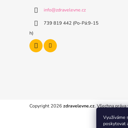
p
a
a
info
@
zdravelevne.cz
t
n
í
e
739 819 442 (Po-Pá:9-15
l
h)
Copyright 2026
zdravelevne.cz
. Všechna práva
Využíváme s
poskytovat 