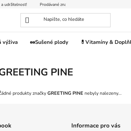
 a udržitelnost!
Prodávané značky
Napište nám
Jak n
 výživa
🥜Sušené plody
💊Vitamíny & Doplň
GREETING PINE
Žádné produkty značky
GREETING PINE
nebyly nalezeny...
book
Informace pro vás