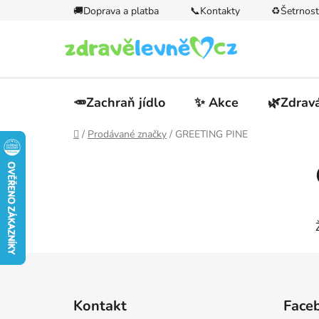
Přejít
🚚Doprava a platba
📞Kontakty
♻️Šetrnost
na
obsah
🥕Zachraň jídlo
✨ Akce
🌿Zdravá
Domů
/
Prodávané značky
/
GREETING PINE
P
o
s
t
r
a
n
Z
n
á
í
Kontakt
Face
p