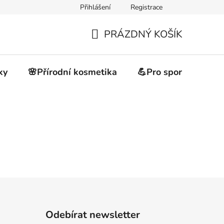
Přihlášení
Registrace
akupovat
Obchodní podmínky
Podmínky ochrany osobních 
PRÁZDNÝ KOŠÍK
NÁKUPNÍ
KOŠÍK
ky
🌸Přírodní kosmetika
💪Pro sportovce
Odebírat newsletter