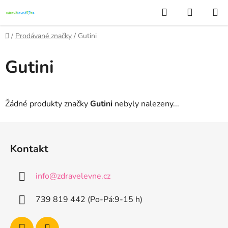
Přejít
Hledat
NÁKUP
na
KOŠÍK
obsah
Domů
/
Prodávané značky
/
Gutini
Gutini
Žádné produkty značky
Gutini
nebyly nalezeny...
Z
á
Kontakt
p
a
info
@
zdravelevne.cz
t
í
739 819 442 (Po-Pá:9-15 h)