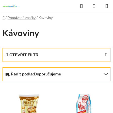
Přejít
Hledat
NÁKUP
na
KOŠÍK
obsah
Domů
/
Prodávané značky
/
Kávoviny
Kávoviny
OTEVŘÍT FILTR
Ř
Řadit podle:
Doporučujeme
a
z
V
e
ý
n
p
í
i
p