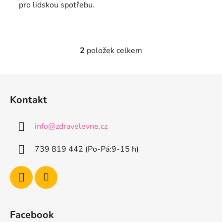
pro lidskou spotřebu.
2
položek celkem
O
v
l
Z
á
á
d
Kontakt
p
a
a
c
info
@
zdravelevne.cz
t
í
p
í
739 819 442 (Po-Pá:9-15 h)
r
v
k
y
v
ý
Facebook
p