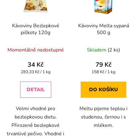
s
r
p
o
r
d
Kávoviny Bezlepkové
Kávoviny Melta sypaná
o
u
piškoty 120g
500 g
d
k
u
t
Průměrné
Momentálně nedostupné
Skladem
(2 ks)
k
ů
hodnocení
t
produktu
34 Kč
79 Kč
ů
je
Měrná
Měrná
283,33 Kč / 1 kg
158 Kč / 1 kg
cena:
cena:
5,0
z
DETAIL
DO KOŠÍKU
5
hvězdiček.
Velmi vhodné pro
Meltu pijeme teplou i
bezlepkovou dietu.
studenou, černou i s
Přirozeně bezlepkové
mlékem.
trvanlivé pečivo. Vhodné i