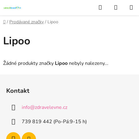
Přejít
Hledat
NÁKUP
na
KOŠÍK
obsah
Domů
/
Prodávané značky
/
Lipoo
Lipoo
Žádné produkty značky
Lipoo
nebyly nalezeny...
Z
á
Kontakt
p
a
info
@
zdravelevne.cz
t
í
739 819 442 (Po-Pá:9-15 h)