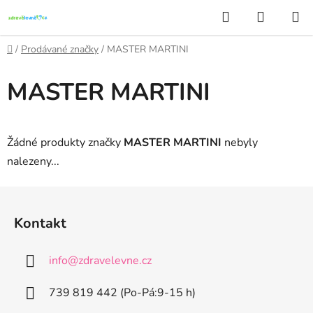
Přejít
Hledat
NÁKUP
na
KOŠÍK
obsah
Domů
/
Prodávané značky
/
MASTER MARTINI
MASTER MARTINI
Žádné produkty značky
MASTER MARTINI
nebyly
nalezeny...
Z
á
Kontakt
p
a
info
@
zdravelevne.cz
t
í
739 819 442 (Po-Pá:9-15 h)