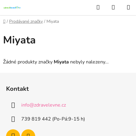
Přejít
Hledat
NÁKUP
na
KOŠÍK
obsah
Domů
/
Prodávané značky
/
Miyata
Miyata
Žádné produkty značky
Miyata
nebyly nalezeny...
Z
á
Kontakt
p
a
info
@
zdravelevne.cz
t
í
739 819 442 (Po-Pá:9-15 h)