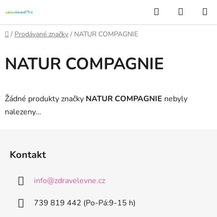
Přejít
Hledat
NÁKUP
na
KOŠÍK
obsah
Domů
/
Prodávané značky
/
NATUR COMPAGNIE
NATUR COMPAGNIE
Žádné produkty značky
NATUR COMPAGNIE
nebyly
nalezeny...
Z
á
Kontakt
p
a
info
@
zdravelevne.cz
t
í
739 819 442 (Po-Pá:9-15 h)