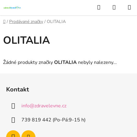
Přejít
Hledat
NÁKUP
na
KOŠÍK
obsah
Domů
/
Prodávané značky
/
OLITALIA
OLITALIA
Žádné produkty značky
OLITALIA
nebyly nalezeny...
Z
á
Kontakt
p
a
info
@
zdravelevne.cz
t
í
739 819 442 (Po-Pá:9-15 h)