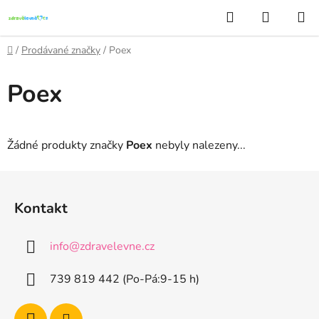
Přejít
Hledat
NÁKUP
na
KOŠÍK
obsah
Domů
/
Prodávané značky
/
Poex
Poex
Žádné produkty značky
Poex
nebyly nalezeny...
Z
á
Kontakt
p
a
info
@
zdravelevne.cz
t
í
739 819 442 (Po-Pá:9-15 h)