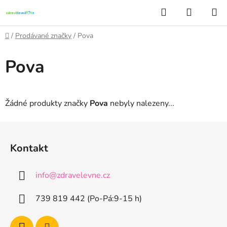
Přejít
Hledat
NÁKUP
na
KOŠÍK
obsah
Domů
/
Prodávané značky
/
Pova
Pova
Žádné produkty značky
Pova
nebyly nalezeny...
Z
á
Kontakt
p
a
info
@
zdravelevne.cz
t
í
739 819 442 (Po-Pá:9-15 h)